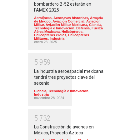
bombardero B-52 estarán en
FAMEX 2025
Aerolíneas
,
Aeronaves historicas
,
Armada
de México
,
Aviación Comercial
,
Aviación
Militar
,
Aviación Militar Mexicana
,
Ciencia,
Tecnología e Innovacion
,
Defensa
,
Fuerza
Aérea Mexicana
,
Helicópteros
,
Helicopteros civiles
,
Helicopteros
Militares
,
Industria
enero 23, 2025
5
9
5
9
La Industria aeroespacial mexicana
tendrá tres proyectos clave del
sexenio
Ciencia, Tecnología e Innovacion
,
Industria
noviembre 28, 2024
5
7
3
2
La Construcción de aviones en
México; Proyecto Azteca