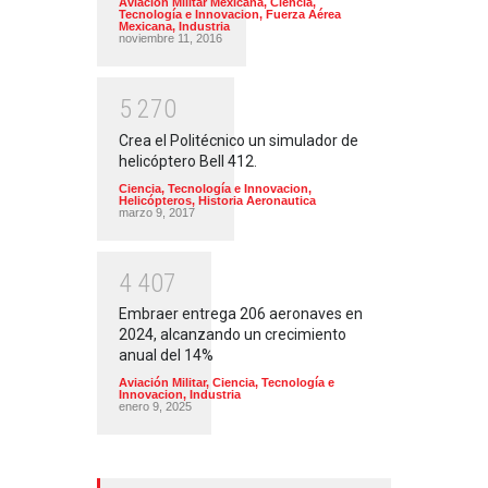
Aviación Militar Mexicana
,
Ciencia,
Tecnología e Innovacion
,
Fuerza Aérea
Mexicana
,
Industria
noviembre 11, 2016
5
2
7
0
Crea el Politécnico un simulador de
helicóptero Bell 412.
Ciencia, Tecnología e Innovacion
,
Helicópteros
,
Historia Aeronautica
marzo 9, 2017
4
4
0
7
Embraer entrega 206 aeronaves en
2024, alcanzando un crecimiento
anual del 14%
Aviación Militar
,
Ciencia, Tecnología e
Innovacion
,
Industria
enero 9, 2025