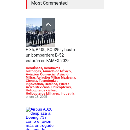
Most Commented
F-35, A400, KC-390 y hasta
un bombardero B-52
estarán en FAMEX 2025
Aerolíneas
,
Aeronaves
historicas
,
Armada de México
,
Aviación Comercial
,
Aviación
Militar
,
Aviación Militar Mexicana
,
Ciencia, Tecnología e
Innovacion
,
Defensa
,
Fuerza
Aérea Mexicana
,
Helicópteros
,
Helicopteros civiles
,
Helicopteros Militares
,
Industria
enero 23, 2025