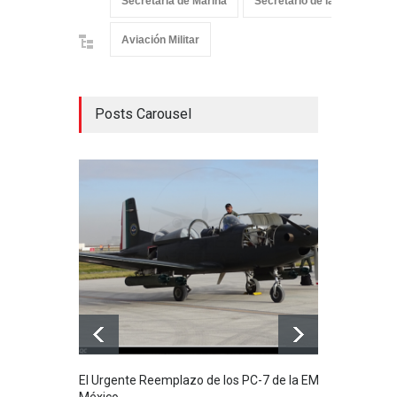
Secretaria de Marina
Secretario de la Defensa Na
Aviación Militar
Posts Carousel
El Urgente Reemplazo de los PC-7 de la EMA en
La m