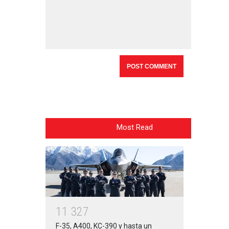
Most Read
1
1
3
2
7
F-35, A400, KC-390 y hasta un