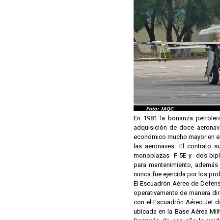
En 1981 la bonanza petrolera
adquisición de doce aeronave
económico mucho mayor en el 
las aeronaves. El contrato s
monoplazas F-5E y dos bipla
para mantenimiento, además 
nunca fue ejercida por los pr
El Escuadrón Aéreo de Defen
operativamente de manera dir
con el Escuadrón Aéreo Jet d
ubicada en la Base Aérea Mili