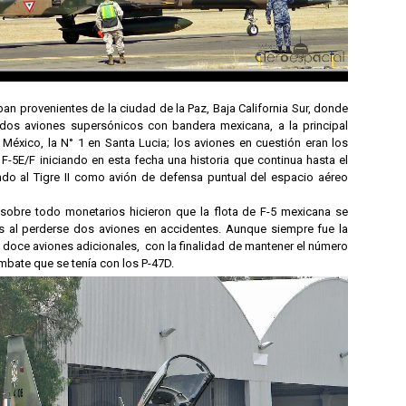
an provenientes de la ciudad de la Paz, Baja California Sur, donde
 dos aviones supersónicos con bandera mexicana, a la principal
e México, la N° 1 en Santa Lucia; los aviones en cuestión eran los
-5E/F iniciando en esta fecha una historia que continua hasta el
ndo al Tigre II como avión de defensa puntual del espacio aéreo
y sobre todo monetarios hicieron que la flota de F-5 mexicana se
s al perderse dos aviones en accidentes. Aunque siempre fue la
 doce aviones adicionales, con la finalidad de mantener el número
bate que se tenía con los P-47D.