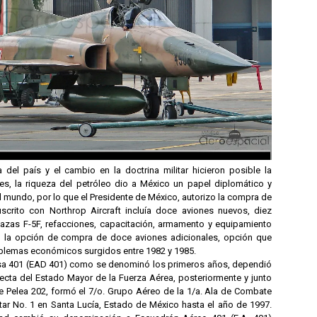
 del país y el cambio en la doctrina militar hicieron posible la
s, la riqueza del petróleo dio a México un papel diplomático y
mundo, por lo que el Presidente de México, autorizo la compra de
uscrito con Northrop Aircraft incluía doce aviones nuevos, diez
zas F-5F, refacciones, capacitación, armamento y equipamiento
la opción de compra de doce aviones adicionales, opción que
oblemas económicos surgidos entre 1982 y 1985.
sa 401 (EAD 401) como se denominó los primeros años, dependió
ecta del Estado Mayor de la Fuerza Aérea, posteriormente y junto
e Pelea 202, formó el 7/o. Grupo Aéreo de la 1/a. Ala de Combate
tar No. 1 en Santa Lucía, Estado de México hasta el año de 1997.