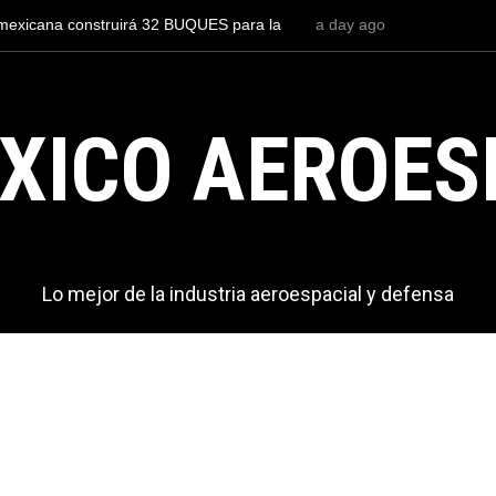
to para volar los nuevos C-130J mexicanos
2 days ago
México se posiciona co
s de dólares
del mundo, al superar 
exportaciones en el 20
XICO AEROES
Lo mejor de la industria aeroespacial y defensa