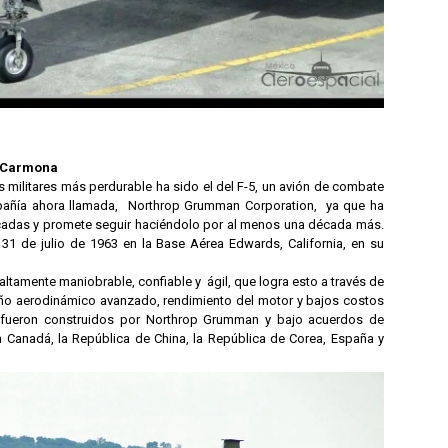
o Carmona
 militares más perdurable ha sido el del F-5, un avión de combate
mpañía ahora llamada, Northrop Grumman Corporation, ya que ha
cadas y promete seguir haciéndolo por al menos una década más.
el 31 de julio de 1963 en la Base Aérea Edwards, California, en su
altamente maniobrable, confiable y ágil, que logra esto a través de
ño aerodinámico avanzado, rendimiento del motor y bajos costos
 fueron construidos por Northrop Grumman y bajo acuerdos de
n Canadá, la República de China, la República de Corea, España y