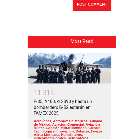
Most Read
1
1
3
1
4
F-35, A400, KC-390 y hasta un
bombardero B-52 estarán en
FAMEX 2025
Aerolíneas
,
Aeronaves historicas
,
Armada
de México
,
Aviación Comercial
,
Aviación
Militar
,
Aviación Militar Mexicana
,
Ciencia,
Tecnología e Innovacion
,
Defensa
,
Fuerza
Aérea Mexicana
,
Helicópteros
,
Helicopteros civiles
,
Helicopteros