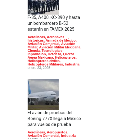
F-35, A400, KC-390 y hasta
un bombardero B-52
estarán en FAMEX 2025
Aerolíneas
,
Aeronaves
historicas
,
Armada de México
,
Aviación Comercial
,
Aviación
Militar
,
Aviación Militar Mexicana
,
Ciencia, Tecnología e
Innovacion
,
Defensa
,
Fuerza
Aérea Mexicana
,
Helicópteros
,
Helicopteros civiles
,
Helicopteros Militares
,
Industria
enero 23, 2025
El avión de pruebas del
Boeing 777X llega a México
para vuelos de prueba
Aerolíneas
,
Aeropuertos
,
Aviación Comercial
,
Industria
agosto 3, 2024