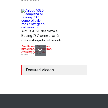
Airbus A320 desplaza al
Boeing 737 como el avión
más entregado del mundo
Aerolíneas
,
Aeronaves
historicas
,
Aeropuertos
,
Aviación Comercial
octubre 13, 2025
Featured Videos
En su 90 aniversario
Aeroméxico cambia de
imagen
Aerolíneas
,
Aeropuertos
,
Aviación Comercial
,
Industria
,