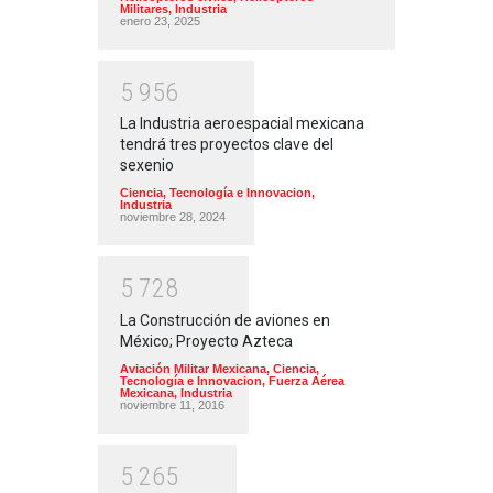
Militares
,
Industria
enero 23, 2025
5
9
5
6
La Industria aeroespacial mexicana
tendrá tres proyectos clave del
sexenio
Ciencia, Tecnología e Innovacion
,
Industria
noviembre 28, 2024
5
7
2
8
La Construcción de aviones en
México; Proyecto Azteca
Aviación Militar Mexicana
,
Ciencia,
Tecnología e Innovacion
,
Fuerza Aérea
Mexicana
,
Industria
noviembre 11, 2016
5
2
6
5