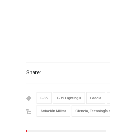
Share:
F-35
F-35 Lighting II
Grecia
Lockheed Ma
Aviación Militar
Ciencia, Tecnología e Innovacion