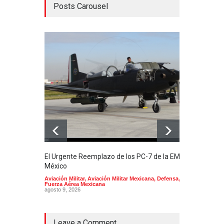
Posts Carousel
El Urgente Reemplazo de los PC-7 de la EMA en
La m
México
Mund
Aviación Militar
,
Aviación Militar Mexicana
,
Defensa
,
Aerol
Fuerza Aérea Mexicana
agost
agosto 9, 2026
Leave a Comment