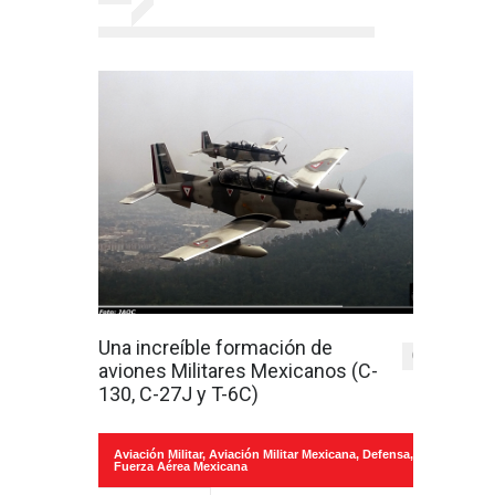
Una increíble formación de
0
aviones Militares Mexicanos (C-
130, C-27J y T-6C)
Aviación Militar
,
Aviación Militar Mexicana
,
Defensa
,
Fuerza Aérea Mexicana