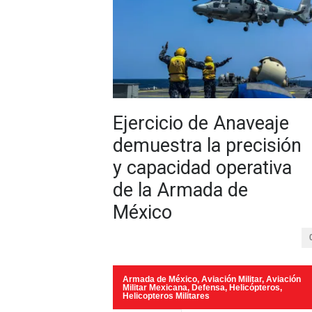
Ejercicio de Anaveaje
demuestra la precisión
y capacidad operativa
de la Armada de
México
Armada de México
,
Aviación Militar
,
Aviación
Militar Mexicana
,
Defensa
,
Helicópteros
,
Helicopteros Militares