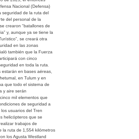
efensa Nacional (Defensa)
a seguridad de la ruta del
te del personal de la
se crearon “batallones de
ia” y, aunque ya se tiene la
urístico”, se creará otra
uridad en las zonas
ñaló también que la Fuerza
ticipará con cinco
seguridad en toda la ruta.
s estarán en bases aéreas,
hetumal, en Tulum y en
ma que todo el sistema de
a y aire serán
inco mil elementos que
ondiciones de seguridad a
 los usuarios del Tren
s helicópteros que se
ealizar trabajos de
 la ruta de 1,554 kilómetros
ron los Agusta Westland