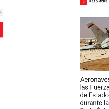
READ MORE
0
Aeronaves
las Fuer
de Estado
durante l