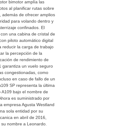
tor bimotor amplía las
otos al planificar rutas sobre
, además de ofrecer amplios
idad para volando dentro y
aterrizaje confinados. El
 con una cabina de cristal de
on piloto automático digital
 reducir la carga de trabajo
tar la percepción de la
ficación de rendimiento de
1 garantiza un vuelo seguro
as congestionadas, como
ncluso en caso de fallo de un
A109 SP representa la última
lo A109 bajo el nombre de
Ahora es suministrado por
la empresa Agusta Westland
na sola entidad por su
canica en abril de 2016,
ó su nombre a Leonardo.