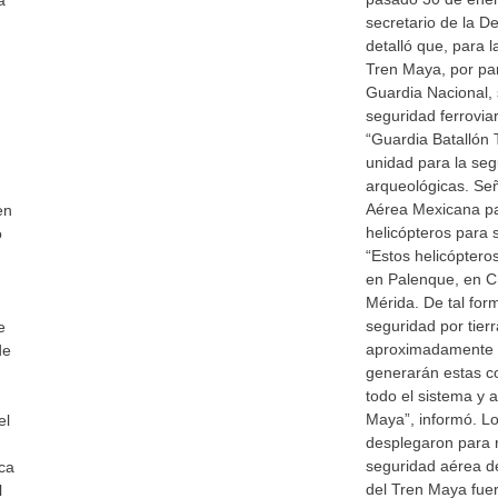
a
secretario de la D
detalló que, para l
Tren Maya, por par
Guardia Nacional, 
seguridad ferroviar
“Guardia Batallón T
unidad para la seg
arqueológicas. Se
Aérea Mexicana par
en
helicópteros para 
o
“Estos helicóptero
en Palenque, en C
Mérida. De tal for
seguridad por tierr
e
aproximadamente c
de
generarán estas c
todo el sistema y a
Maya”, informó. Lo
el
desplegaron para r
seguridad aérea de
ca
del Tren Maya fue
l