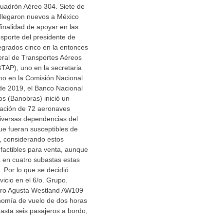
uadrón Aéreo 304. Siete de
 llegaron nuevos a México
finalidad de apoyar en las
nsporte del presidente de
egrados cinco en la entonces
ral de Transportes Aéreos
TAP), uno en la secretaria
imo en la Comisión Nacional
 de 2019, el Banco Nacional
os (Banobras) inició un
ación de 72 aeronaves
diversas dependencias del
ue fueran susceptibles de
, considerando estos
factibles para venta, aunque
a en cuatro subastas estas
. Por lo que se decidió
rvicio en el 6/o. Grupo.
tero Agusta Westland AW109
nomía de vuelo de dos horas
asta seis pasajeros a bordo,