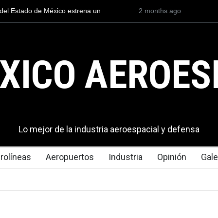
 la versión no tripulada del H145, el U145
2 months ago
El Black Hawk se consolid
operaciones de seguridad
XICO AEROES
Lo mejor de la industria aeroespacial y defensa
rolíneas
Aeropuertos
Industria
Opinión
Gale