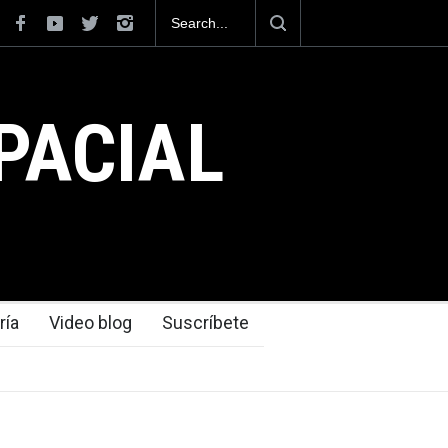
a como el helicóptero para
 en México
PACIAL
ría
Video blog
Suscríbete