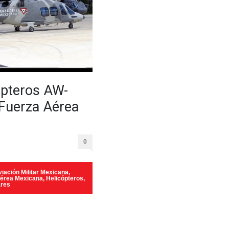
ópteros AW-
 Fuerza Aérea
0
iación Militar Mexicana
,
Aérea Mexicana
,
Helicópteros
,
ares