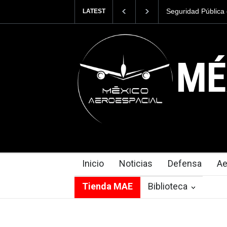
Pública del Estado de México estrena un
Airbus presenta
LATEST
o Black Hawk
MÉ
Inicio
Noticias
Defensa
Ae
Tienda MAE
Biblioteca