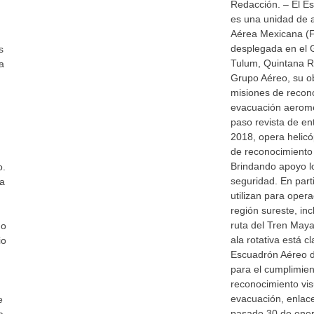
Redacción. – El E
es una unidad de a
Aérea Mexicana (
desplegada en el 
s
Tulum, Quintana R
a
Grupo Aéreo, su obj
misiones de recono
evacuación aeromé
paso revista de en
2018, opera helicóp
de reconocimient
Brindando apoyo log
o.
seguridad. En part
sa
utilizan para opera
región sureste, inc
ruta del Tren May
mo
ala rotativa está c
io
Escuadrón Aéreo d
para el cumplimie
reconocimiento vis
evacuación, enlace
e
pasado 30 de ener