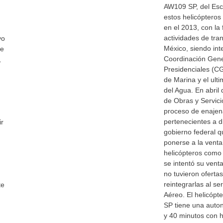
AW109 SP, del Esc
estos helicópteros
en el 2013, con la 
actividades de tra
yo
México, siendo int
de
Coordinación Gene
,
Presidenciales (CG
de Marina y el ult
del Agua. En abril
de Obras y Servici
proceso de enajen
pertenecientes a 
ir
gobierno federal q
ponerse a la venta
helicópteros como 
se intentó su vent
no tuvieron ofertas
reintegrarlas al se
te
Aéreo. El helicóp
SP tiene una auto
y 40 minutos con h