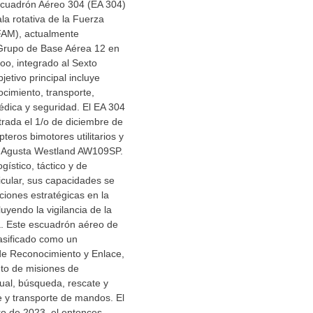
scuadrón Aéreo 304 (EA 304)
la rotativa de la Fuerza
FAM), actualmente
Grupo de Base Aérea 12 en
oo, integrado al Sexto
etivo principal incluye
cimiento, transporte,
dica y seguridad. El EA 304
trada el 1/o de diciembre de
teros bimotores utilitarios y
o Agusta Westland AW109SP.
ístico, táctico y de
icular, sus capacidades se
ciones estratégicas en la
luyendo la vigilancia de la
a. Este escuadrón aéreo de
lasificado como un
e Reconocimiento y Enlace,
nto de misiones de
ual, búsqueda, rescate y
 y transporte de mandos. El
o de 2023, el entonces