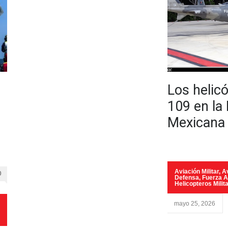
Los helic
109 en la
Mexicana
Aviación Militar
,
Av
0
Defensa
,
Fuerza 
Helicopteros Milit
mayo 25, 2026