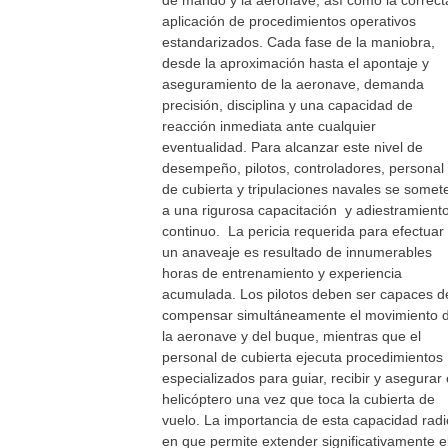
de mando y la aeronave, así como la correct
aplicación de procedimientos operativos
estandarizados. Cada fase de la maniobra,
desde la aproximación hasta el apontaje y
aseguramiento de la aeronave, demanda
precisión, disciplina y una capacidad de
reacción inmediata ante cualquier
eventualidad. Para alcanzar este nivel de
desempeño, pilotos, controladores, personal
de cubierta y tripulaciones navales se somet
a una rigurosa capacitación y adiestramient
continuo. La pericia requerida para efectuar
un anaveaje es resultado de innumerables
horas de entrenamiento y experiencia
acumulada. Los pilotos deben ser capaces d
compensar simultáneamente el movimiento 
la aeronave y del buque, mientras que el
personal de cubierta ejecuta procedimientos
especializados para guiar, recibir y asegurar 
helicóptero una vez que toca la cubierta de
vuelo. La importancia de esta capacidad radi
en que permite extender significativamente e