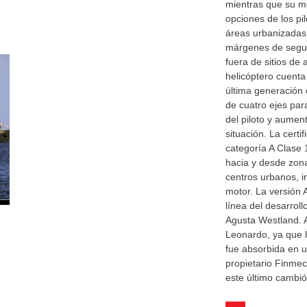
mientras que su mo
opciones de los pil
áreas urbanizadas
márgenes de segur
fuera de sitios de 
helicóptero cuenta
última generación c
de cuatro ejes para
del piloto y aumen
situación. La certi
categoría A Clase 
hacia y desde zon
centros urbanos, i
motor. La versión 
línea del desarrol
Agusta Westland. 
Leonardo, ya que 
fue absorbida en u
propietario Finmec
este último cambi