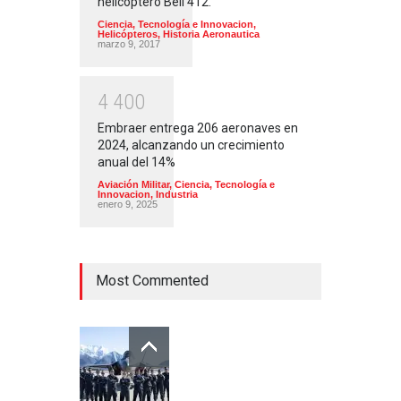
helicóptero Bell 412.
Ciencia, Tecnología e Innovacion
,
Helicópteros
,
Historia Aeronautica
marzo 9, 2017
4
4
0
0
Embraer entrega 206 aeronaves en
2024, alcanzando un crecimiento
anual del 14%
Aviación Militar
,
Ciencia, Tecnología e
Innovacion
,
Industria
enero 9, 2025
Most Commented