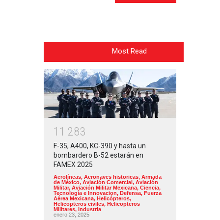
Most Read
1
1
2
8
3
F-35, A400, KC-390 y hasta un
bombardero B-52 estarán en
FAMEX 2025
Aerolíneas
,
Aeronaves historicas
,
Armada
de México
,
Aviación Comercial
,
Aviación
Militar
,
Aviación Militar Mexicana
,
Ciencia,
Tecnología e Innovacion
,
Defensa
,
Fuerza
Aérea Mexicana
,
Helicópteros
,
Helicopteros civiles
,
Helicopteros
Militares
,
Industria
enero 23, 2025