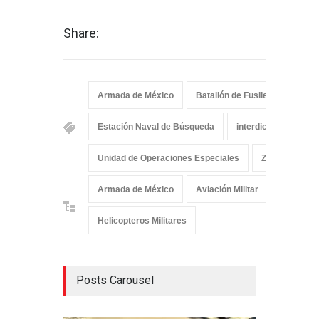
Share:
Armada de México
Batallón de Fusileros Paracai
Estación Naval de Búsqueda
interdicción marítim
Unidad de Operaciones Especiales
Zonas Marina
Armada de México
Aviación Militar
Aviación 
Helicopteros Militares
Posts Carousel