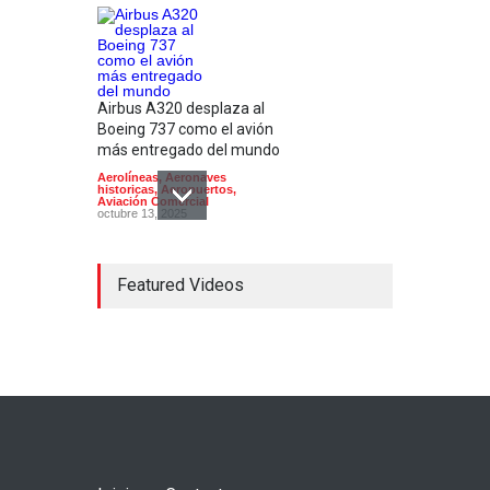
Airbus A320 desplaza al
Boeing 737 como el avión
más entregado del mundo
Aerolíneas
,
Aeronaves
historicas
,
Aeropuertos
,
Aviación Comercial
octubre 13, 2025
Featured Videos
El gobierno de México cede
slots de aerolíneas
nacionales a
estadounidenses en el AICM
Aerolíneas
,
Aviación Comercial
noviembre 19, 2025