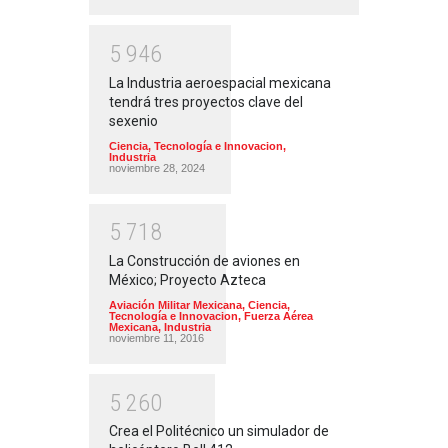
5
9
4
6
La Industria aeroespacial mexicana
tendrá tres proyectos clave del
sexenio
Ciencia, Tecnología e Innovacion
,
Industria
noviembre 28, 2024
5
7
1
8
La Construcción de aviones en
México; Proyecto Azteca
Aviación Militar Mexicana
,
Ciencia,
Tecnología e Innovacion
,
Fuerza Aérea
Mexicana
,
Industria
noviembre 11, 2016
5
2
6
0
Crea el Politécnico un simulador de