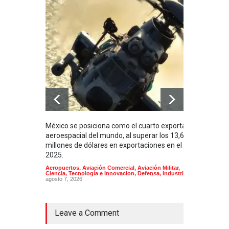
México se posiciona como el cuarto exportador
La i
aeroespacial del mundo, al superar los 13,600
BUQU
millones de dólares en exportaciones en el
Arma
2025.
Aeropuertos
,
Aviación Comercial
,
Aviación Militar
,
Ciencia, Tecnología e Innovacion
,
Defensa
,
Industria
agosto 7, 2026
Leave a Comment