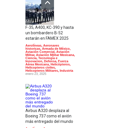
F-35, A400, KC-390 y hasta
un bombardero B-52
estarán en FAMEX 2025
Aerolíneas
,
Aeronaves
historicas
,
Armada de México
,
Aviación Comercial
,
Aviación
Militar
,
Aviación Militar Mexicana
,
Ciencia, Tecnología e
Innovacion
,
Defensa
,
Fuerza
Aérea Mexicana
,
Helicópteros
,
Helicopteros civiles
,
Helicopteros Militares
,
Industria
enero 23, 2025
Airbus A320 desplaza al
Boeing 737 como el avión
más entregado del mundo