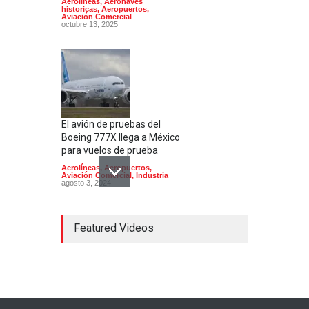
Aerolíneas
,
Aeronaves
historicas
,
Aeropuertos
,
Aviación Comercial
octubre 13, 2025
El avión de pruebas del
Boeing 777X llega a México
para vuelos de prueba
Aerolíneas
,
Aeropuertos
,
Aviación Comercial
,
Industria
agosto 3, 2024
Featured Videos
Airbus presenta un motor
con cero emisiones
alimentado por hidrógeno