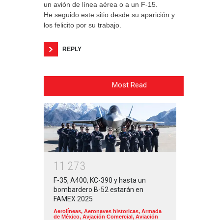
un avión de línea aérea o a un F-15.
He seguido este sitio desde su aparición y
los felicito por su trabajo.
REPLY
Most Read
1
1
2
7
3
F-35, A400, KC-390 y hasta un
bombardero B-52 estarán en
FAMEX 2025
Aerolíneas
,
Aeronaves historicas
,
Armada
de México
,
Aviación Comercial
,
Aviación