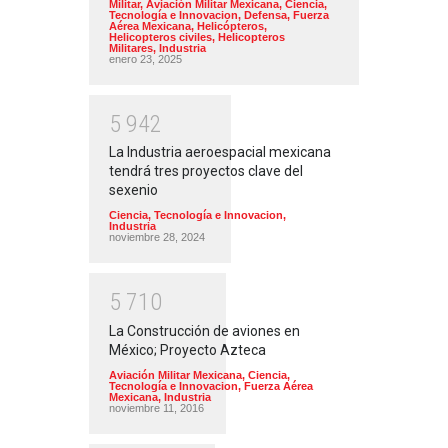
Militar
,
Aviación Militar Mexicana
,
Ciencia,
Tecnología e Innovacion
,
Defensa
,
Fuerza
Aérea Mexicana
,
Helicópteros
,
Helicopteros civiles
,
Helicopteros
Militares
,
Industria
enero 23, 2025
5
9
4
2
La Industria aeroespacial mexicana
tendrá tres proyectos clave del
sexenio
Ciencia, Tecnología e Innovacion
,
Industria
noviembre 28, 2024
5
7
1
0
La Construcción de aviones en
México; Proyecto Azteca
Aviación Militar Mexicana
,
Ciencia,
Tecnología e Innovacion
,
Fuerza Aérea
Mexicana
,
Industria
noviembre 11, 2016