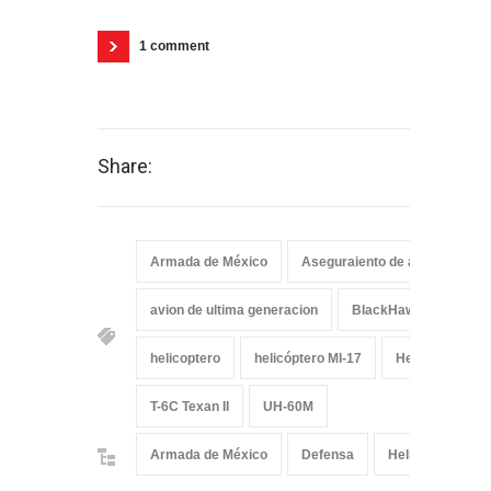
1 comment
Share:
Armada de México
Aseguraiento de aetonave
avion de ultima generacion
BlackHawk
Cees
helicoptero
helicóptero MI-17
Helicóptero Na
T-6C Texan II
UH-60M
Armada de México
Defensa
Helicópteros