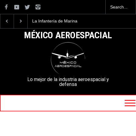
La Armada de México
La industria naval me
desarrolla un SUV de
construirá 32 BUQUE
superficie
la Armada de México
MÉXICO AEROESPACIAL
Lo mejor de la industria aeroespacial y
defensa