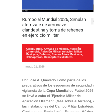
Rumbo al Mundial 2026, Simulan
0
aterrizaje de aeronave
clandestina y toma de rehenes
en ejercicio militar
Aeropuertos
,
Armada de México
,
Aviación
Comercial
,
Aviación Militar
,
Aviación Militar
Mexicana
,
Defensa
,
Fuerza Aérea Mexicana
,
Helicópteros
,
Helicopteros Militares
marzo 21, 2026
Por José A. Quevedo Como parte de los
preparativos de los esquemas de seguridad y
vigilancia de la Copa Mundial de Futbol 2026,
se llevó a cabo el “Ejercicio Militar de
Aplicación Ollamani” (fase sobre el terreno), en
las instalaciones del Campo Militar Estratégico
Conjunto, en Santa Lucía, Estado de México.