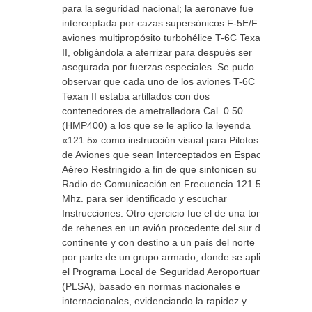
para la seguridad nacional; la aeronave fue
interceptada por cazas supersónicos F-5E/F y
aviones multipropósito turbohélice T-6C Texan
II, obligándola a aterrizar para después ser
asegurada por fuerzas especiales. Se pudo
observar que cada uno de los aviones T-6C
Texan II estaba artillados con dos
contenedores de ametralladora Cal. 0.50
(HMP400) a los que se le aplico la leyenda
«121.5» como instrucción visual para Pilotos
de Aviones que sean Interceptados en Espacio
Aéreo Restringido a fin de que sintonicen su
Radio de Comunicación en Frecuencia 121.5
Mhz. para ser identificado y escuchar
Instrucciones. Otro ejercicio fue el de una toma
de rehenes en un avión procedente del sur del
continente y con destino a un país del norte
por parte de un grupo armado, donde se aplicó
el Programa Local de Seguridad Aeroportuaria
(PLSA), basado en normas nacionales e
internacionales, evidenciando la rapidez y