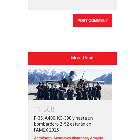
Most Read
1
1
3
0
8
F-35, A400, KC-390 y hasta un
bombardero B-52 estarán en
FAMEX 2025
Aerolíneas
,
Aeronaves historicas
,
Armada