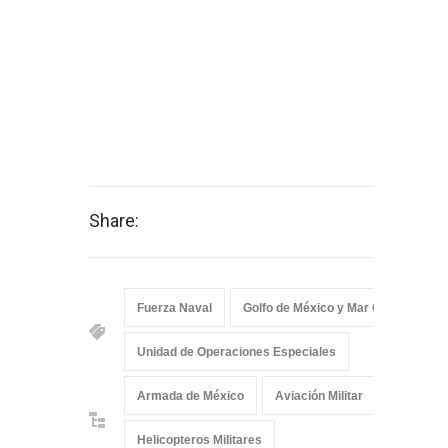
Share:
Fuerza Naval
Golfo de México y Mar Caribe
O
Unidad de Operaciones Especiales
Armada de México
Aviación Militar
Ciencia, 
Helicopteros Militares