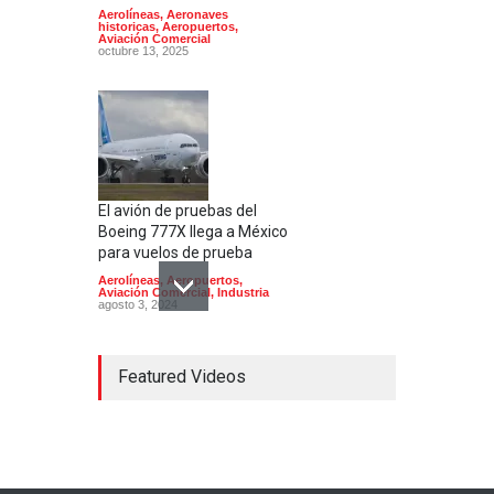
Aerolíneas
,
Aeronaves
historicas
,
Aeropuertos
,
Aviación Comercial
octubre 13, 2025
El avión de pruebas del
Boeing 777X llega a México
para vuelos de prueba
Aerolíneas
,
Aeropuertos
,
Aviación Comercial
,
Industria
agosto 3, 2024
Featured Videos
El Aeropuerto de
Guadalajara inaugura una