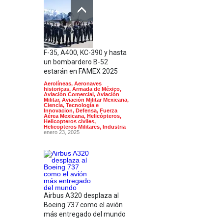
F-35, A400, KC-390 y hasta
un bombardero B-52
estarán en FAMEX 2025
Aerolíneas
,
Aeronaves
historicas
,
Armada de México
,
Aviación Comercial
,
Aviación
Militar
,
Aviación Militar Mexicana
,
Ciencia, Tecnología e
Innovacion
,
Defensa
,
Fuerza
Aérea Mexicana
,
Helicópteros
,
Helicopteros civiles
,
Helicopteros Militares
,
Industria
enero 23, 2025
Airbus A320 desplaza al
Boeing 737 como el avión
más entregado del mundo