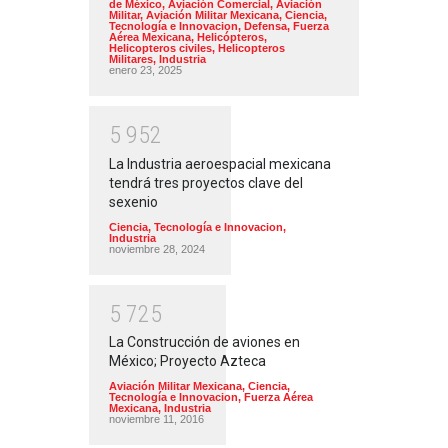
de México
,
Aviación Comercial
,
Aviación
Militar
,
Aviación Militar Mexicana
,
Ciencia,
Tecnología e Innovacion
,
Defensa
,
Fuerza
Aérea Mexicana
,
Helicópteros
,
Helicopteros civiles
,
Helicopteros
Militares
,
Industria
enero 23, 2025
5
9
5
2
La Industria aeroespacial mexicana
tendrá tres proyectos clave del
sexenio
Ciencia, Tecnología e Innovacion
,
Industria
noviembre 28, 2024
5
7
2
5
La Construcción de aviones en
México; Proyecto Azteca
Aviación Militar Mexicana
,
Ciencia,
Tecnología e Innovacion
,
Fuerza Aérea
Mexicana
,
Industria
noviembre 11, 2016