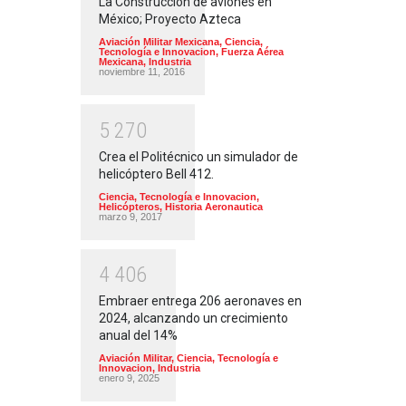
La Construcción de aviones en
México; Proyecto Azteca
Aviación Militar Mexicana
,
Ciencia,
Tecnología e Innovacion
,
Fuerza Aérea
Mexicana
,
Industria
noviembre 11, 2016
5
2
7
0
Crea el Politécnico un simulador de
helicóptero Bell 412.
Ciencia, Tecnología e Innovacion
,
Helicópteros
,
Historia Aeronautica
marzo 9, 2017
4
4
0
6
Embraer entrega 206 aeronaves en
2024, alcanzando un crecimiento
anual del 14%
Aviación Militar
,
Ciencia, Tecnología e
Innovacion
,
Industria
enero 9, 2025