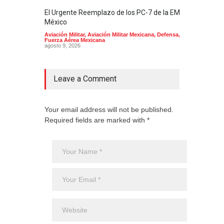
El Urgente Reemplazo de los PC-7 de la EMA en
La m
México
Mund
Aviación Militar
,
Aviación Militar Mexicana
,
Defensa
,
Aerol
Fuerza Aérea Mexicana
agost
agosto 9, 2026
Leave a Comment
Your email address will not be published.
Required fields are marked with *