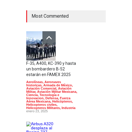
Most Commented
F-35, A400, KC-390 y hasta
un bombardero B-52
estarán en FAMEX 2025
Aerolíneas
,
Aeronaves
historicas
,
Armada de México
,
Aviación Comercial
,
Aviación
Militar
,
Aviación Militar Mexicana
,
Ciencia, Tecnología e
Innovacion
,
Defensa
,
Fuerza
Aérea Mexicana
,
Helicópteros
,
Helicopteros civiles
,
Helicopteros Militares
,
Industria
enero 23, 2025