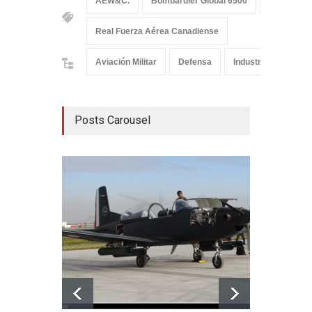
AEW&C.
Bombardier Global 6500
GlobalEye
Real Fuerza Aérea Canadiense
Aviación Militar
Defensa
Industria
Posts Carousel