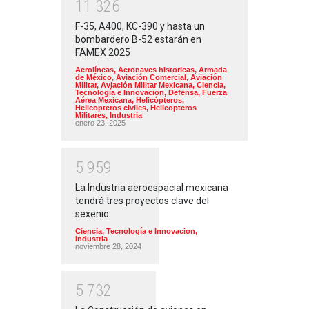
1
1
3
2
6
F-35, A400, KC-390 y hasta un
bombardero B-52 estarán en
FAMEX 2025
Aerolíneas
,
Aeronaves historicas
,
Armada
de México
,
Aviación Comercial
,
Aviación
Militar
,
Aviación Militar Mexicana
,
Ciencia,
Tecnología e Innovacion
,
Defensa
,
Fuerza
Aérea Mexicana
,
Helicópteros
,
Helicopteros civiles
,
Helicopteros
Militares
,
Industria
enero 23, 2025
5
9
5
9
La Industria aeroespacial mexicana
tendrá tres proyectos clave del
sexenio
Ciencia, Tecnología e Innovacion
,
Industria
noviembre 28, 2024
5
7
3
2