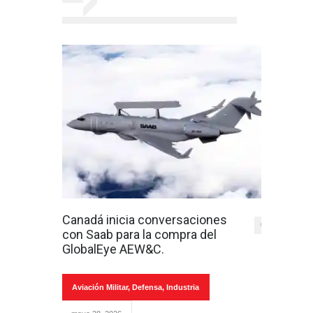
Canadá inicia conversaciones
0
con Saab para la compra del
GlobalEye AEW&C.
Aviación Militar
,
Defensa
,
Industria