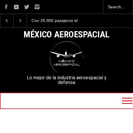
Con 35,900 pasajeros el
Se critica duramente a
AIFA está entre los
F-35C del Cuerpo de
aeropuertos con más
Marines de EE. UU. po
MÉXICO AEROESPACIAL
viajeros internacionales de
aspecto oxidado
México, pero muy lejos del
AICM.
Lo mejor de la industria aeroespacial y
defensa