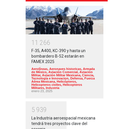
1
1
2
6
6
F-35, A400, KC-390 y hasta un
bombardero B-52 estarán en
FAMEX 2025
Aerolíneas
,
Aeronaves historicas
,
Armada
de México
,
Aviación Comercial
,
Aviación
Militar
,
Aviación Militar Mexicana
,
Ciencia,
Tecnología e Innovacion
,
Defensa
,
Fuerza
Aérea Mexicana
,
Helicópteros
,
Helicopteros civiles
,
Helicopteros
Militares
,
Industria
enero 23, 2025
5
9
3
9
La Industria aeroespacial mexicana
tendrá tres proyectos clave del
sexenio