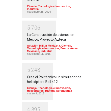
Ciencia, Tecnología e Innovacion
,
Industria
noviembre 28, 2024
5
7
0
6
La Construcción de aviones en
México; Proyecto Azteca
Aviación Militar Mexicana
,
Ciencia,
Tecnología e Innovacion
,
Fuerza Aérea
Mexicana
,
Industria
noviembre 11, 2016
5
2
4
8
Crea el Politécnico un simulador de
helicóptero Bell 412.
Ciencia, Tecnología e Innovacion
,
Helicópteros
,
Historia Aeronautica
marzo 9, 2017
4
3
9
5