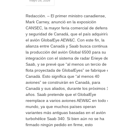
mayo 28, 2026
Redacción. – El primer ministro canadiense,
Mark Carney, anunció en la exposición
CANSEC, la mayor feria comercial de defensa
y seguridad de Canadá, que el país adquiriría
el avión GlobalEye AEW&C. Con este fin, la
alianza entre Canadá y Saab busca continuar
la producción del avión Global 6500 para su
integración con el sistema de radar Erieye de
Saab, y se prevé que “al menos un tercio de la
flota proyectada de GlobalEyes” se fabrique en
Canadá. Esto significa que “al menos 40
aviones” se construirán en Canadá, para
Canadá y sus aliados, durante los próximos 15
años. Saab pretende que el GlobalEye
reemplace a varios aviones AEW&C en todo el
mundo, ya que muchos países operan
variantes más antiguas basadas en el avión
turbohélice Saab 340. Si bien aún no se ha
firmado ningún pedido en firme, esto