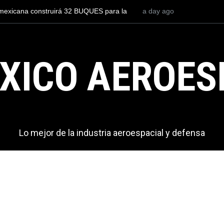
l mexicana construirá 32 BUQUES para la
a day ago
Entrenar a un piloto p
cuesta 2.9 millones de 
XICO AEROES
Lo mejor de la industria aeroespacial y defensa