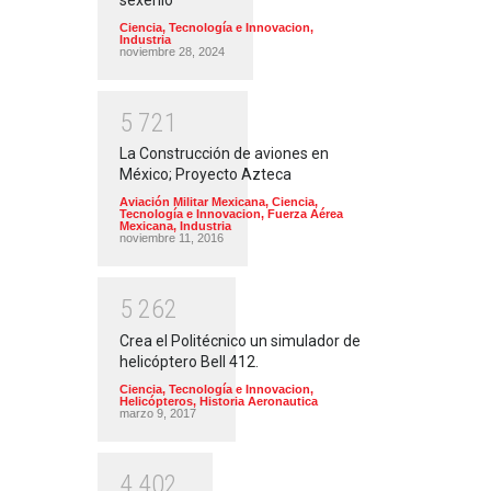
Ciencia, Tecnología e Innovacion
,
Industria
noviembre 28, 2024
5
7
2
1
La Construcción de aviones en
México; Proyecto Azteca
Aviación Militar Mexicana
,
Ciencia,
Tecnología e Innovacion
,
Fuerza Aérea
Mexicana
,
Industria
noviembre 11, 2016
5
2
6
2
Crea el Politécnico un simulador de
helicóptero Bell 412.
Ciencia, Tecnología e Innovacion
,
Helicópteros
,
Historia Aeronautica
marzo 9, 2017
4
4
0
2