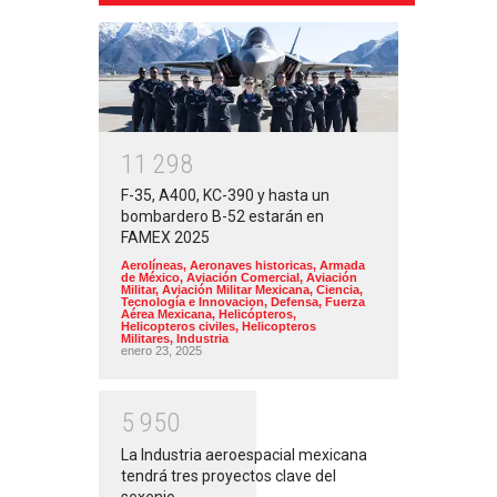
1
1
2
9
8
F-35, A400, KC-390 y hasta un
bombardero B-52 estarán en
FAMEX 2025
Aerolíneas
,
Aeronaves historicas
,
Armada
de México
,
Aviación Comercial
,
Aviación
Militar
,
Aviación Militar Mexicana
,
Ciencia,
Tecnología e Innovacion
,
Defensa
,
Fuerza
Aérea Mexicana
,
Helicópteros
,
Helicopteros civiles
,
Helicopteros
Militares
,
Industria
enero 23, 2025
5
9
5
0
La Industria aeroespacial mexicana
tendrá tres proyectos clave del
sexenio