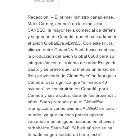
mayo 28, 2026
Redacción. – El primer ministro canadiense,
Mark Carney, anunció en la exposición
CANSEC, la mayor feria comercial de defensa
y seguridad de Canadá, que el país adquiriría
el avión GlobalEye AEW&C. Con este fin, la
alianza entre Canadá y Saab busca continuar
la producción del avión Global 6500 para su
integración con el sistema de radar Erieye de
Saab, y se prevé que “al menos un tercio de la
flota proyectada de GlobalEyes” se fabrique en
Canadá. Esto significa que “al menos 40
aviones” se construirán en Canadá, para
Canadá y sus aliados, durante los próximos 15
años. Saab pretende que el GlobalEye
reemplace a varios aviones AEW&C en todo el
mundo, ya que muchos países operan
variantes más antiguas basadas en el avión
turbohélice Saab 340. Si bien aún no se ha
firmado ningún pedido en firme, esto