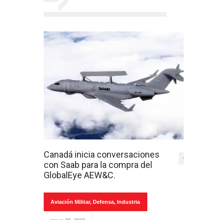
Canadá inicia conversaciones
0
con Saab para la compra del
GlobalEye AEW&C.
Aviación Militar
,
Defensa
,
Industria