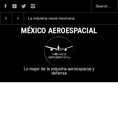
La industria naval mexicana
Entrenar a un piloto p
construirá 32 BUQUES para
volar los nuevos C-13
la Armada de México
mexicanos cuesta 2.9
MÉXICO AEROESPACIAL
millones de dólares
Lo mejor de la industria aeroespacial y
defensa