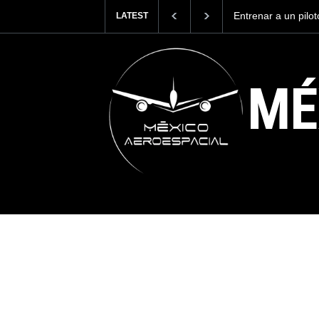
Con 35,900 pasajer
LATEST
más viajeros inter
AICM.
MÉ