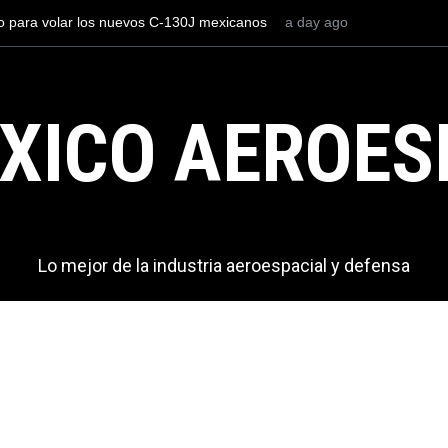
os el AIFA está entre los aeropuertos con
2 days ago
La industria naval mex
nacionales de México, pero muy lejos del
Armada de México
XICO AEROES
Lo mejor de la industria aeroespacial y defensa