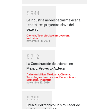
5
9
4
4
La Industria aeroespacial mexicana
tendrá tres proyectos clave del
sexenio
Ciencia, Tecnología e Innovacion
,
Industria
noviembre 28, 2024
5
7
1
2
La Construcción de aviones en
México; Proyecto Azteca
Aviación Militar Mexicana
,
Ciencia,
Tecnología e Innovacion
,
Fuerza Aérea
Mexicana
,
Industria
noviembre 11, 2016
5
2
5
5
Crea el Politécnico un simulador de