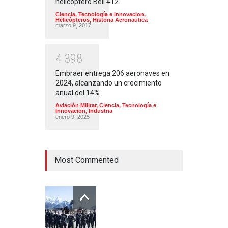
helicóptero Bell 412.
Ciencia, Tecnología e Innovacion
,
Helicópteros
,
Historia Aeronautica
marzo 9, 2017
4
3
9
8
Embraer entrega 206 aeronaves en
2024, alcanzando un crecimiento
anual del 14%
Aviación Militar
,
Ciencia, Tecnología e
Innovacion
,
Industria
enero 9, 2025
Most Commented