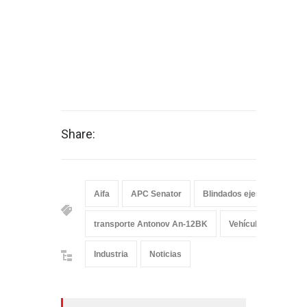
Share:
Aifa
APC Senator
Blindados ejercito mexica
transporte Antonov An-12BK
Vehículo de Respue
Industria
Noticias