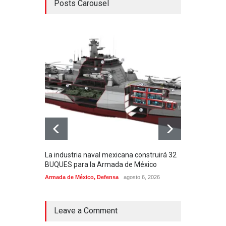
Posts Carousel
La industria naval mexicana construirá 32
Entr
BUQUES para la Armada de México
130J
Armada de México
,
Defensa
agosto 6, 2026
Aviac
Leave a Comment