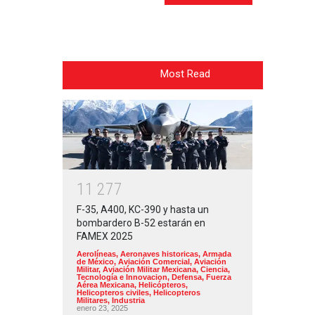
Most Read
1
1
2
7
7
F-35, A400, KC-390 y hasta un
bombardero B-52 estarán en
FAMEX 2025
Aerolíneas
,
Aeronaves historicas
,
Armada
de México
,
Aviación Comercial
,
Aviación
Militar
,
Aviación Militar Mexicana
,
Ciencia,
Tecnología e Innovacion
,
Defensa
,
Fuerza
Aérea Mexicana
,
Helicópteros
,
Helicopteros civiles
,
Helicopteros
Militares
,
Industria
enero 23, 2025