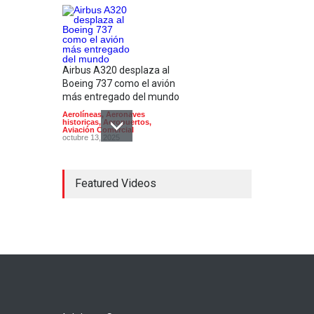
Airbus A320 desplaza al
Boeing 737 como el avión
más entregado del mundo
Aerolíneas
,
Aeronaves
historicas
,
Aeropuertos
,
Aviación Comercial
octubre 13, 2025
Featured Videos
Aerolíneas mexicanas
pierden 9 mil millones de
pesos por categoría 2
Aerolíneas
,
Aviación Comercial
,
Noticias
octubre 14, 2022