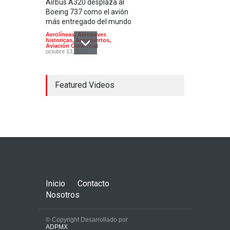
Airbus A320 desplaza al
Boeing 737 como el avión
más entregado del mundo
Aerolíneas
,
Aeronaves
historicas
,
Aeropuertos
,
Aviación Comercial
octubre 13, 2025
Featured Videos
El modelo de avión
sostenible X-66 de la NASA
supera las primeras pruebas
de viento
Aerolíneas
,
Aviación Comercial
,
Ciencia, Tecnología e Innovacion
diciembre 6, 2024
Inicio
Contacto
Nosotros
© Copyright Desarrollado por
ADPMX