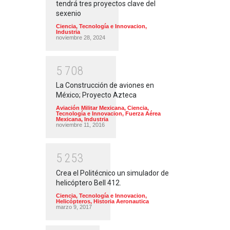
tendrá tres proyectos clave del
sexenio
Ciencia, Tecnología e Innovacion
,
Industria
noviembre 28, 2024
5
7
0
8
La Construcción de aviones en
México; Proyecto Azteca
Aviación Militar Mexicana
,
Ciencia,
Tecnología e Innovacion
,
Fuerza Aérea
Mexicana
,
Industria
noviembre 11, 2016
5
2
5
3
Crea el Politécnico un simulador de
helicóptero Bell 412.
Ciencia, Tecnología e Innovacion
,
Helicópteros
,
Historia Aeronautica
marzo 9, 2017