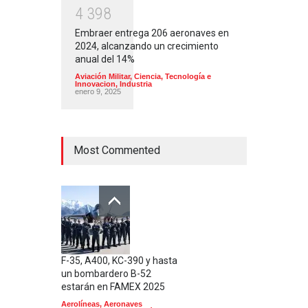
4
3
9
8
Embraer entrega 206 aeronaves en
2024, alcanzando un crecimiento
anual del 14%
Aviación Militar
,
Ciencia, Tecnología e
Innovacion
,
Industria
enero 9, 2025
Most Commented
F-35, A400, KC-390 y hasta
un bombardero B-52
estarán en FAMEX 2025
Aerolíneas
,
Aeronaves