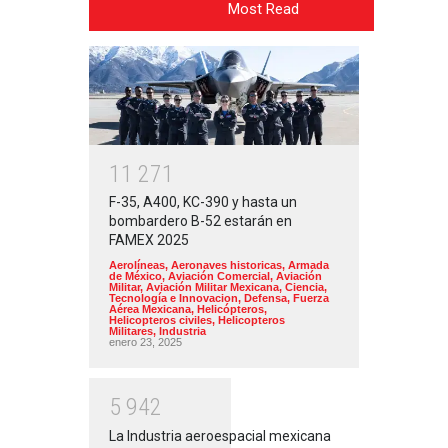
Most Read
1
1
2
7
1
F-35, A400, KC-390 y hasta un
bombardero B-52 estarán en
FAMEX 2025
Aerolíneas
,
Aeronaves historicas
,
Armada
de México
,
Aviación Comercial
,
Aviación
Militar
,
Aviación Militar Mexicana
,
Ciencia,
Tecnología e Innovacion
,
Defensa
,
Fuerza
Aérea Mexicana
,
Helicópteros
,
Helicopteros civiles
,
Helicopteros
Militares
,
Industria
enero 23, 2025
5
9
4
2
La Industria aeroespacial mexicana