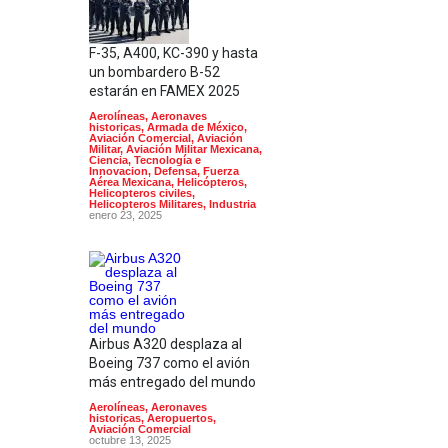
F-35, A400, KC-390 y hasta
un bombardero B-52
estarán en FAMEX 2025
Aerolíneas
,
Aeronaves
historicas
,
Armada de México
,
Aviación Comercial
,
Aviación
Militar
,
Aviación Militar Mexicana
,
Ciencia, Tecnología e
Innovacion
,
Defensa
,
Fuerza
Aérea Mexicana
,
Helicópteros
,
Helicopteros civiles
,
Helicopteros Militares
,
Industria
enero 23, 2025
Airbus A320 desplaza al
Boeing 737 como el avión
más entregado del mundo
Aerolíneas
,
Aeronaves
historicas
,
Aeropuertos
,
Aviación Comercial
octubre 13, 2025