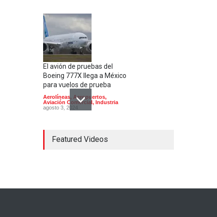
El avión de pruebas del
Boeing 777X llega a México
para vuelos de prueba
Aerolíneas
,
Aeropuertos
,
Aviación Comercial
,
Industria
agosto 3, 2024
Featured Videos
Aeroméxico recibe un nuevo
Boeing 737 MAX 9
Aerolíneas
,
Aviación Comercial
agosto 21, 2024