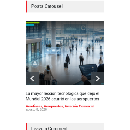
Posts Carousel
La mayor lección tecnológica que dejó el
Méxi
Mundial 2026 ocurrió en los aeropuertos
aero
mill
Aerolíneas
,
Aeropuertos
,
Aviación Comercial
agosto 8, 2026
2025
Aero
Cienc
agost
Leave a Comment