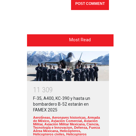
Most Read
1
1
3
0
9
F-35, A400, KC-390 y hasta un
bombardero B-52 estarán en
FAMEX 2025
Aerolíneas
,
Aeronaves historicas
,
Armada
de México
,
Aviación Comercial
,
Aviación
Militar
,
Aviación Militar Mexicana
,
Ciencia,
Tecnología e Innovacion
,
Defensa
,
Fuerza
Aérea Mexicana
,
Helicópteros
,
Helicopteros civiles
,
Helicopteros