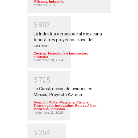
Militares
,
Industria
enero 23, 2025
5
9
5
2
La Industria aeroespacial mexicana
tendrá tres proyectos clave del
sexenio
Ciencia, Tecnología e Innovacion
,
Industria
noviembre 28, 2024
5
7
2
5
La Construcción de aviones en
México; Proyecto Azteca
Aviación Militar Mexicana
,
Ciencia,
Tecnología e Innovacion
,
Fuerza Aérea
Mexicana
,
Industria
noviembre 11, 2016
5
2
6
4