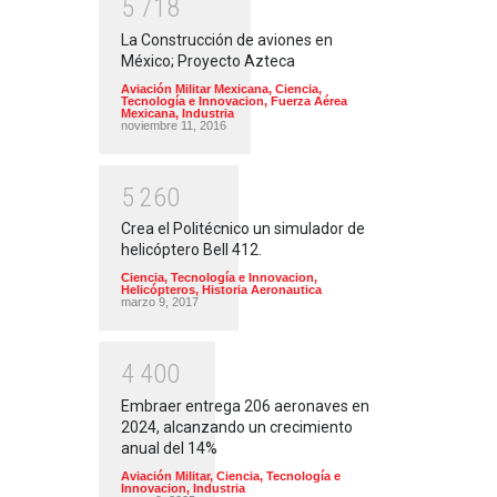
5
7
1
8
La Construcción de aviones en
México; Proyecto Azteca
Aviación Militar Mexicana
,
Ciencia,
Tecnología e Innovacion
,
Fuerza Aérea
Mexicana
,
Industria
noviembre 11, 2016
5
2
6
0
Crea el Politécnico un simulador de
helicóptero Bell 412.
Ciencia, Tecnología e Innovacion
,
Helicópteros
,
Historia Aeronautica
marzo 9, 2017
4
4
0
0
Embraer entrega 206 aeronaves en
2024, alcanzando un crecimiento
anual del 14%
Aviación Militar
,
Ciencia, Tecnología e
Innovacion
,
Industria