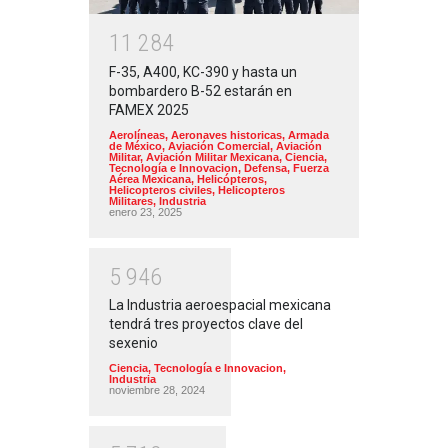
1
1
2
8
4
F-35, A400, KC-390 y hasta un
bombardero B-52 estarán en
FAMEX 2025
Aerolíneas
,
Aeronaves historicas
,
Armada
de México
,
Aviación Comercial
,
Aviación
Militar
,
Aviación Militar Mexicana
,
Ciencia,
Tecnología e Innovacion
,
Defensa
,
Fuerza
Aérea Mexicana
,
Helicópteros
,
Helicopteros civiles
,
Helicopteros
Militares
,
Industria
enero 23, 2025
5
9
4
6
La Industria aeroespacial mexicana
tendrá tres proyectos clave del
sexenio
Ciencia, Tecnología e Innovacion
,
Industria
noviembre 28, 2024