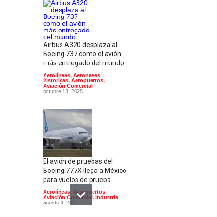
Airbus A320 desplaza al
Boeing 737 como el avión
más entregado del mundo
Aerolíneas
,
Aeronaves
historicas
,
Aeropuertos
,
Aviación Comercial
octubre 13, 2025
El avión de pruebas del
Boeing 777X llega a México
para vuelos de prueba
Aerolíneas
,
Aeropuertos
,
Aviación Comercial
,
Industria
agosto 3, 2024