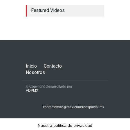
Featured Videos
Concorde; el avión
supersónico que venía a
México
Aerolíneas
,
Aeronaves
historicas
,
Aeropuertos
octubre 16, 2024
Inicio
Contacto
Nosotros
© Copyright Desarrollado por
ADPMX
La AFAC autoriza que el
AICM pase de 43 a 44
contactomae@mexicoaeroespacial.mx
operaciones por hora
Aerolíneas
,
Aeropuertos
mayo 27, 2025
Nuestra política de privacidad