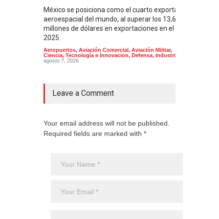
México se posiciona como el cuarto exportador
La i
aeroespacial del mundo, al superar los 13,600
BUQU
millones de dólares en exportaciones en el
Arma
2025.
Aeropuertos
,
Aviación Comercial
,
Aviación Militar
,
Ciencia, Tecnología e Innovacion
,
Defensa
,
Industria
agosto 7, 2026
Leave a Comment
Your email address will not be published.
Required fields are marked with *