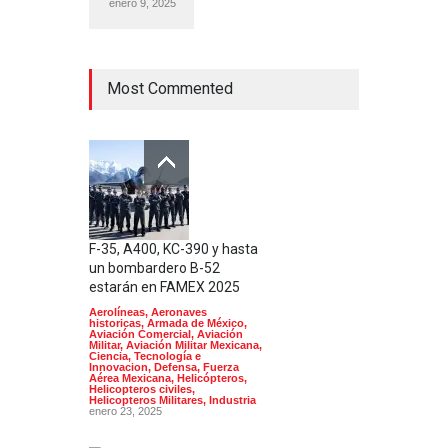
enero 9, 2025
Most Commented
F-35, A400, KC-390 y hasta
un bombardero B-52
estarán en FAMEX 2025
Aerolíneas
,
Aeronaves
historicas
,
Armada de México
,
Aviación Comercial
,
Aviación
Militar
,
Aviación Militar Mexicana
,
Ciencia, Tecnología e
Innovacion
,
Defensa
,
Fuerza
Aérea Mexicana
,
Helicópteros
,
Helicopteros civiles
,
Helicopteros Militares
,
Industria
enero 23, 2025