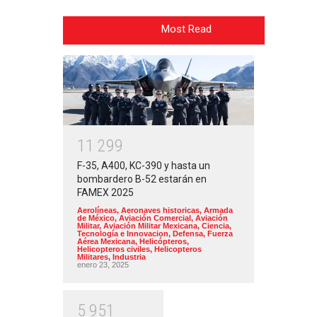
Most Read
1
1
2
9
9
F-35, A400, KC-390 y hasta un
bombardero B-52 estarán en
FAMEX 2025
Aerolíneas
,
Aeronaves historicas
,
Armada
de México
,
Aviación Comercial
,
Aviación
Militar
,
Aviación Militar Mexicana
,
Ciencia,
Tecnología e Innovacion
,
Defensa
,
Fuerza
Aérea Mexicana
,
Helicópteros
,
Helicopteros civiles
,
Helicopteros
Militares
,
Industria
enero 23, 2025
5
9
5
1