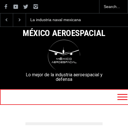
La industria naval mexicana
Entrenar a un piloto para
construirá 32 BUQUES para
volar los nuevos C-130J
la Armada de México
mexicanos cuesta 2.9
MÉXICO AEROESPACIAL
millones de dólares
Lo mejor de la industria aeroespacial y
defensa