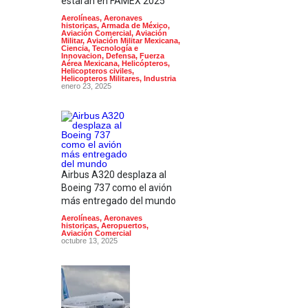
estarán en FAMEX 2025
Aerolíneas
,
Aeronaves
historicas
,
Armada de México
,
Aviación Comercial
,
Aviación
Militar
,
Aviación Militar Mexicana
,
Ciencia, Tecnología e
Innovacion
,
Defensa
,
Fuerza
Aérea Mexicana
,
Helicópteros
,
Helicopteros civiles
,
Helicopteros Militares
,
Industria
enero 23, 2025
Airbus A320 desplaza al
Boeing 737 como el avión
más entregado del mundo
Aerolíneas
,
Aeronaves
historicas
,
Aeropuertos
,
Aviación Comercial
octubre 13, 2025