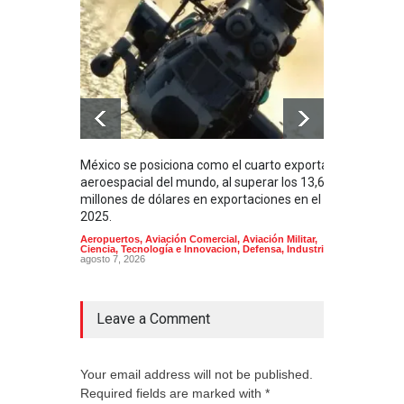
México se posiciona como el cuarto exportador
La i
aeroespacial del mundo, al superar los 13,600
BUQU
millones de dólares en exportaciones en el
Arma
2025.
Aeropuertos
,
Aviación Comercial
,
Aviación Militar
,
Ciencia, Tecnología e Innovacion
,
Defensa
,
Industria
agosto 7, 2026
Leave a Comment
Your email address will not be published.
Required fields are marked with *