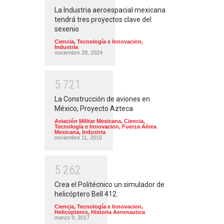
La Industria aeroespacial mexicana
tendrá tres proyectos clave del
sexenio
Ciencia, Tecnología e Innovacion
,
Industria
noviembre 28, 2024
5
7
2
1
La Construcción de aviones en
México; Proyecto Azteca
Aviación Militar Mexicana
,
Ciencia,
Tecnología e Innovacion
,
Fuerza Aérea
Mexicana
,
Industria
noviembre 11, 2016
5
2
6
2
Crea el Politécnico un simulador de
helicóptero Bell 412.
Ciencia, Tecnología e Innovacion
,
Helicópteros
,
Historia Aeronautica
marzo 9, 2017