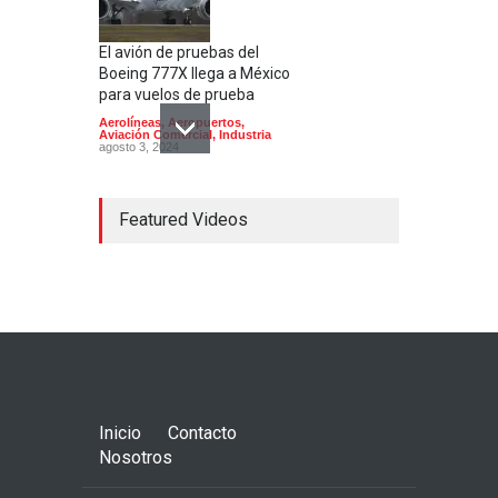
El avión de pruebas del
Boeing 777X llega a México
para vuelos de prueba
Aerolíneas
,
Aeropuertos
,
Aviación Comercial
,
Industria
agosto 3, 2024
Featured Videos
Bombardier inicia en México
la producción del Global
8000, el avión civil más
rápido desde el Concorde
Aerolíneas
,
Aviación Comercial
,
Industria
octubre 24, 2024
Inicio
Contacto
Nosotros