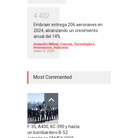
4
4
0
2
Embraer entrega 206 aeronaves en
2024, alcanzando un crecimiento
anual del 14%
Aviación Militar
,
Ciencia, Tecnología e
Innovacion
,
Industria
enero 9, 2025
Most Commented
F-35, A400, KC-390 y hasta
un bombardero B-52