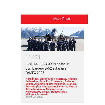
Most Read
1
1
2
7
1
F-35, A400, KC-390 y hasta un
bombardero B-52 estarán en
FAMEX 2025
Aerolíneas
,
Aeronaves historicas
,
Armada
de México
,
Aviación Comercial
,
Aviación
Militar
,
Aviación Militar Mexicana
,
Ciencia,
Tecnología e Innovacion
,
Defensa
,
Fuerza
Aérea Mexicana
,
Helicópteros
,
Helicopteros civiles
,
Helicopteros
Militares
,
Industria
enero 23, 2025