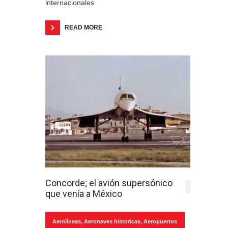
internacionales
READ MORE
Concorde; el avión supersónico
0
que venía a México
Aerolíneas
,
Aeronaves historicas
,
Aeropuertos