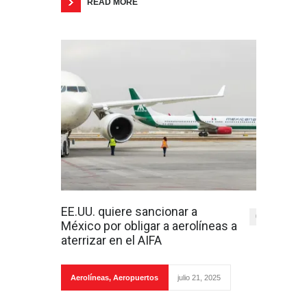
READ MORE
EE.UU. quiere sancionar a
0
México por obligar a aerolíneas a
aterrizar en el AIFA
Aerolíneas
,
Aeropuertos
julio 21, 2025