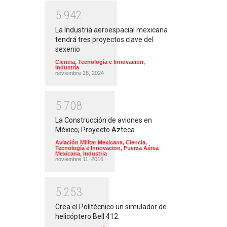
5
9
4
2
La Industria aeroespacial mexicana
tendrá tres proyectos clave del
sexenio
Ciencia, Tecnología e Innovacion
,
Industria
noviembre 28, 2024
5
7
0
8
La Construcción de aviones en
México; Proyecto Azteca
Aviación Militar Mexicana
,
Ciencia,
Tecnología e Innovacion
,
Fuerza Aérea
Mexicana
,
Industria
noviembre 11, 2016
5
2
5
3
Crea el Politécnico un simulador de
helicóptero Bell 412.