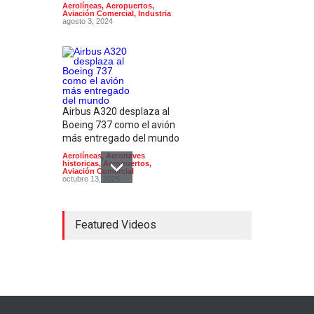
Aerolíneas
,
Aeropuertos
,
Aviación Comercial
,
Industria
agosto 3, 2024
Airbus A320 desplaza al
Boeing 737 como el avión
más entregado del mundo
Aerolíneas
,
Aeronaves
historicas
,
Aeropuertos
,
Aviación Comercial
octubre 13, 2025
Featured Videos
En su 90 aniversario
Aeroméxico cambia de
imagen