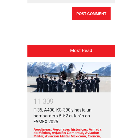
Most Read
1
1
3
0
9
F-35, A400, KC-390 y hasta un
bombardero B-52 estarán en
FAMEX 2025
Aerolíneas
,
Aeronaves historicas
,
Armada
de México
,
Aviación Comercial
,
Aviación
Militar
,
Aviación Militar Mexicana
,
Ciencia,