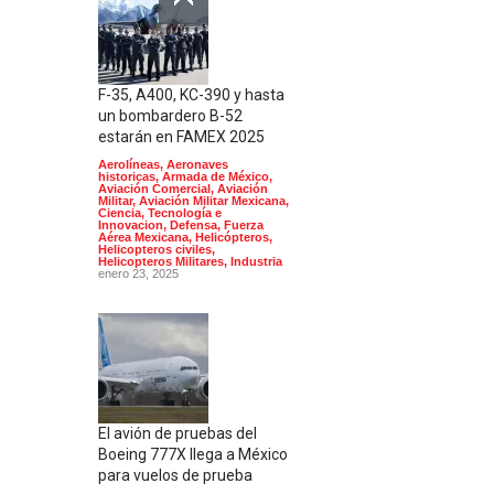
F-35, A400, KC-390 y hasta
un bombardero B-52
estarán en FAMEX 2025
Aerolíneas
,
Aeronaves
historicas
,
Armada de México
,
Aviación Comercial
,
Aviación
Militar
,
Aviación Militar Mexicana
,
Ciencia, Tecnología e
Innovacion
,
Defensa
,
Fuerza
Aérea Mexicana
,
Helicópteros
,
Helicopteros civiles
,
Helicopteros Militares
,
Industria
enero 23, 2025
El avión de pruebas del
Boeing 777X llega a México
para vuelos de prueba