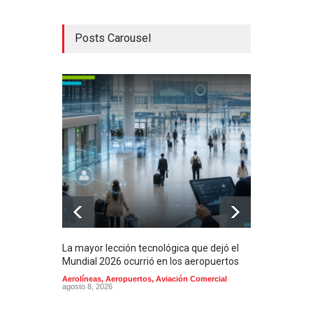
Posts Carousel
La mayor lección tecnológica que dejó el
Méxi
Mundial 2026 ocurrió en los aeropuertos
aero
mill
Aerolíneas
,
Aeropuertos
,
Aviación Comercial
agosto 8, 2026
2025
Aero
Cienc