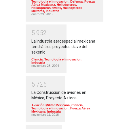
Tecnología e Innovacion
,
Defensa
,
Fuerza
Aérea Mexicana
,
Helicópteros
,
Helicopteros civiles
,
Helicopteros
Militares
,
Industria
enero 23, 2025
5
9
5
2
La Industria aeroespacial mexicana
tendrá tres proyectos clave del
sexenio
Ciencia, Tecnología e Innovacion
,
Industria
noviembre 28, 2024
5
7
2
5
La Construcción de aviones en
México; Proyecto Azteca
Aviación Militar Mexicana
,
Ciencia,
Tecnología e Innovacion
,
Fuerza Aérea
Mexicana
,
Industria
noviembre 11, 2016