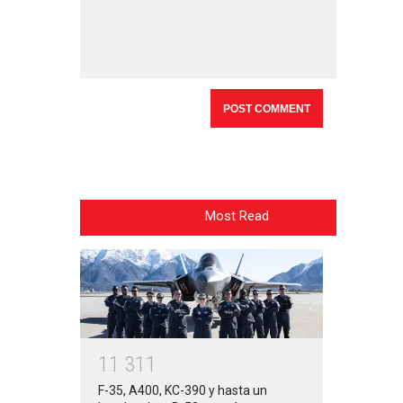
Most Read
1
1
3
1
1
F-35, A400, KC-390 y hasta un