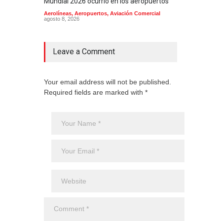
Mundial 2026 ocurrió en los aeropuertos
aero
mill
Aerolíneas
,
Aeropuertos
,
Aviación Comercial
agosto 8, 2026
2025
Aero
Cienc
agost
Leave a Comment
Your email address will not be published.
Required fields are marked with *