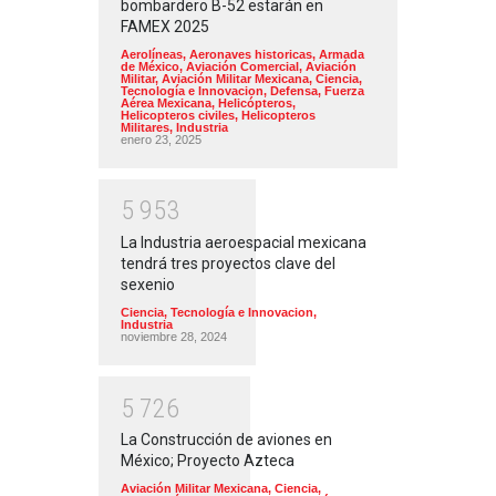
bombardero B-52 estarán en
FAMEX 2025
Aerolíneas
,
Aeronaves historicas
,
Armada
de México
,
Aviación Comercial
,
Aviación
Militar
,
Aviación Militar Mexicana
,
Ciencia,
Tecnología e Innovacion
,
Defensa
,
Fuerza
Aérea Mexicana
,
Helicópteros
,
Helicopteros civiles
,
Helicopteros
Militares
,
Industria
enero 23, 2025
5
9
5
3
La Industria aeroespacial mexicana
tendrá tres proyectos clave del
sexenio
Ciencia, Tecnología e Innovacion
,
Industria
noviembre 28, 2024
5
7
2
6
La Construcción de aviones en
México; Proyecto Azteca
Aviación Militar Mexicana
,
Ciencia,