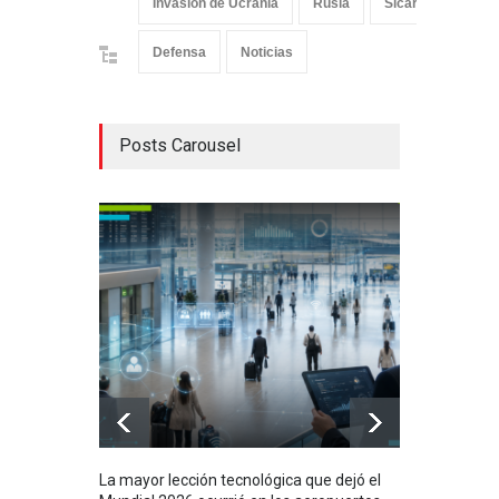
Invasión de Ucrania
Rusia
Sicarios
Ucr
Defensa
Noticias
Posts Carousel
La mayor lección tecnológica que dejó el
Méxi