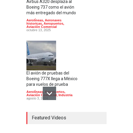
Airbus A320 desplaza al
Boeing 737 como el avión
más entregado del mundo
Aerolíneas
,
Aeronaves
historicas
,
Aeropuertos
,
Aviación Comercial
octubre 13, 2025
El avión de pruebas del
Boeing 777X llega a México
para vuelos de prueba
Aerolíneas
,
Aeropuertos
,
Aviación Comercial
,
Industria
agosto 3, 2024
Featured Videos