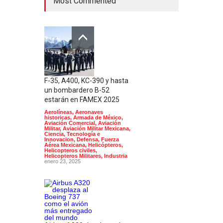
Most Commented
F-35, A400, KC-390 y hasta
un bombardero B-52
estarán en FAMEX 2025
Aerolíneas
,
Aeronaves
historicas
,
Armada de México
,
Aviación Comercial
,
Aviación
Militar
,
Aviación Militar Mexicana
,
Ciencia, Tecnología e
Innovacion
,
Defensa
,
Fuerza
Aérea Mexicana
,
Helicópteros
,
Helicopteros civiles
,
Helicopteros Militares
,
Industria
enero 23, 2025