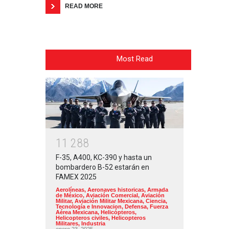
READ MORE
Most Read
1
1
2
8
8
F-35, A400, KC-390 y hasta un
bombardero B-52 estarán en
FAMEX 2025
Aerolíneas
,
Aeronaves historicas
,
Armada
de México
,
Aviación Comercial
,
Aviación
Militar
,
Aviación Militar Mexicana
,
Ciencia,
Tecnología e Innovacion
,
Defensa
,
Fuerza
Aérea Mexicana
,
Helicópteros
,
Helicopteros civiles
,
Helicopteros
Militares
,
Industria