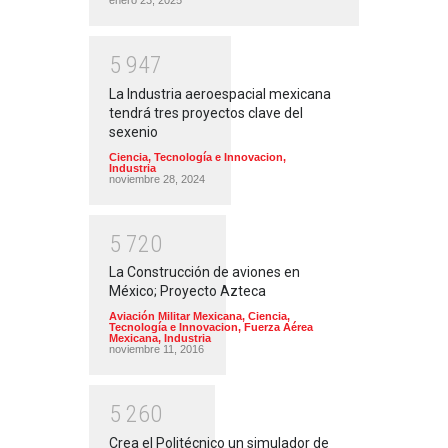
enero 23, 2025
5
9
4
7
La Industria aeroespacial mexicana
tendrá tres proyectos clave del
sexenio
Ciencia, Tecnología e Innovacion
,
Industria
noviembre 28, 2024
5
7
2
0
La Construcción de aviones en
México; Proyecto Azteca
Aviación Militar Mexicana
,
Ciencia,
Tecnología e Innovacion
,
Fuerza Aérea
Mexicana
,
Industria
noviembre 11, 2016
5
2
6
0
Crea el Politécnico un simulador de