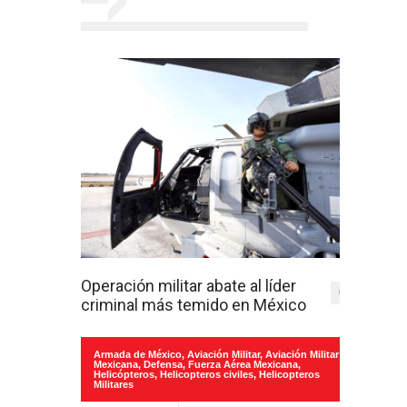
Operación militar abate al líder
0
criminal más temido en México
Armada de México
,
Aviación Militar
,
Aviación Militar
Mexicana
,
Defensa
,
Fuerza Aérea Mexicana
,
Helicópteros
,
Helicopteros civiles
,
Helicopteros
Militares