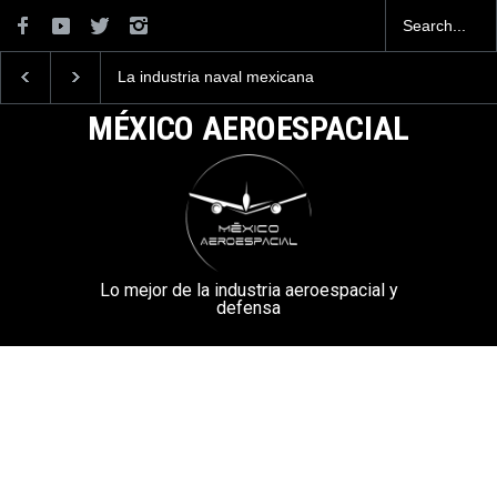
La industria naval mexicana
Entrenar a un piloto p
construirá 32 BUQUES para
volar los nuevos C-13
la Armada de México
mexicanos cuesta 2.9
MÉXICO AEROESPACIAL
millones de dólares
Lo mejor de la industria aeroespacial y
defensa