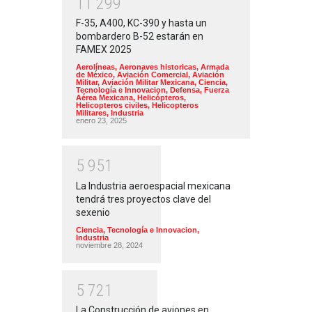
1
1
2
9
9
F-35, A400, KC-390 y hasta un
bombardero B-52 estarán en
FAMEX 2025
Aerolíneas
,
Aeronaves historicas
,
Armada
de México
,
Aviación Comercial
,
Aviación
Militar
,
Aviación Militar Mexicana
,
Ciencia,
Tecnología e Innovacion
,
Defensa
,
Fuerza
Aérea Mexicana
,
Helicópteros
,
Helicopteros civiles
,
Helicopteros
Militares
,
Industria
enero 23, 2025
5
9
5
1
La Industria aeroespacial mexicana
tendrá tres proyectos clave del
sexenio
Ciencia, Tecnología e Innovacion
,
Industria
noviembre 28, 2024
5
7
2
1
La Construcción de aviones en