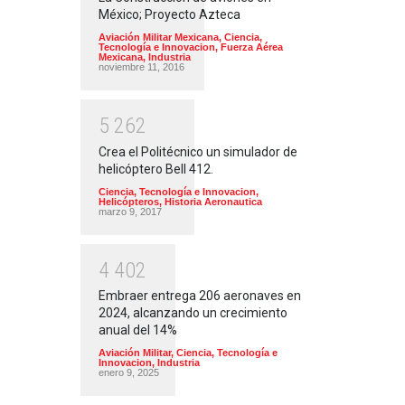
México; Proyecto Azteca
Aviación Militar Mexicana
,
Ciencia,
Tecnología e Innovacion
,
Fuerza Aérea
Mexicana
,
Industria
noviembre 11, 2016
5
2
6
2
Crea el Politécnico un simulador de
helicóptero Bell 412.
Ciencia, Tecnología e Innovacion
,
Helicópteros
,
Historia Aeronautica
marzo 9, 2017
4
4
0
2
Embraer entrega 206 aeronaves en
2024, alcanzando un crecimiento
anual del 14%
Aviación Militar
,
Ciencia, Tecnología e
Innovacion
,
Industria
enero 9, 2025