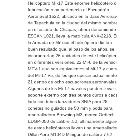
Helicóptero MI-17 Este enorme helicóptero de
fabricación rusa pertenecía al Escuadrón
Aeronaval 1622, ubicado en la Base Aeronaval
de Tapachula en la ciudad del mismo nombre
en el estado de Chiapas, ahora denominado
ESCAN 1021, lleva la matrícula ANX-2218. En
la Armada de México el helicóptero dio tan
buen resultado que, al paso de los años, se
incorporarían 26 unidades de este helicóptero
en diferentes versiones, 22 Mi-8 de la versión
MTV-1 que son equivalentes al Mi-17 y cuatro
del Mi-17 V5, de los que operan actualmente
21 dentro de ocho escuadrones aeronavales.
Algunos de los Mi-17 navales pueden llevar un
soporte externo con tres puntos duros a cada
lado con tubos lanzadores SNIA para 28
cohetes no guiados de 50 mm y pods para
ametralladora Browning M3, marca Ordtech
EDGP-050 de calibre .50, últimamente algunos
de estos helicópteros llevan una ametralladora
Dillon Aero M134D Minigun de calibre 7.62