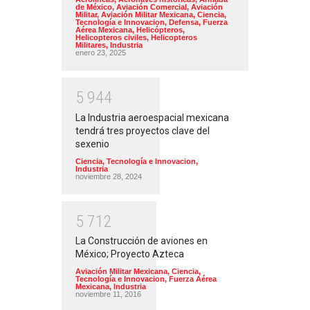
de México
,
Aviación Comercial
,
Aviación
Militar
,
Aviación Militar Mexicana
,
Ciencia,
Tecnología e Innovacion
,
Defensa
,
Fuerza
Aérea Mexicana
,
Helicópteros
,
Helicopteros civiles
,
Helicopteros
Militares
,
Industria
enero 23, 2025
5
9
4
4
La Industria aeroespacial mexicana
tendrá tres proyectos clave del
sexenio
Ciencia, Tecnología e Innovacion
,
Industria
noviembre 28, 2024
5
7
1
2
La Construcción de aviones en
México; Proyecto Azteca
Aviación Militar Mexicana
,
Ciencia,
Tecnología e Innovacion
,
Fuerza Aérea
Mexicana
,
Industria
noviembre 11, 2016