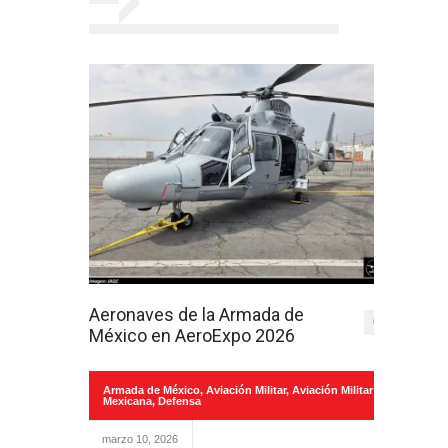
Aeronaves de la Armada de
0
México en AeroExpo 2026
Armada de México
,
Aviación Militar
,
Aviación Militar
Mexicana
,
Defensa
marzo 10, 2026