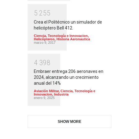
5
2
5
5
Crea el Politécnico un simulador de
helicóptero Bell 412.
Ciencia, Tecnología e Innovacion
,
Helicópteros
,
Historia Aeronautica
marzo 9, 2017
4
3
9
8
Embraer entrega 206 aeronaves en
2024, alcanzando un crecimiento
anual del 14%
Aviación Militar
,
Ciencia, Tecnología e
Innovacion
,
Industria
enero 9, 2025
SHOW MORE