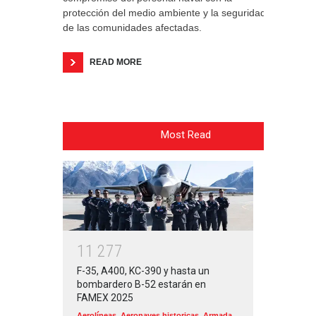
protección del medio ambiente y la seguridad
de las comunidades afectadas.
READ MORE
Most Read
1
1
2
7
7
F-35, A400, KC-390 y hasta un
bombardero B-52 estarán en
FAMEX 2025
Aerolíneas
,
Aeronaves historicas
,
Armada