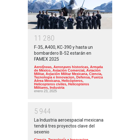
1
1
2
8
0
F-35, A400, KC-390 y hasta un
bombardero B-52 estarán en
FAMEX 2025
Aerolíneas
,
Aeronaves historicas
,
Armada
de México
,
Aviación Comercial
,
Aviación
Militar
,
Aviación Militar Mexicana
,
Ciencia,
Tecnología e Innovacion
,
Defensa
,
Fuerza
Aérea Mexicana
,
Helicópteros
,
Helicopteros civiles
,
Helicopteros
Militares
,
Industria
enero 23, 2025
5
9
4
4
La Industria aeroespacial mexicana
tendrá tres proyectos clave del
sexenio
Ciencia, Tecnología e Innovacion
,