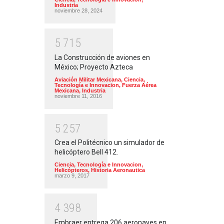
Industria
noviembre 28, 2024
5
7
1
5
La Construcción de aviones en
México; Proyecto Azteca
Aviación Militar Mexicana
,
Ciencia,
Tecnología e Innovacion
,
Fuerza Aérea
Mexicana
,
Industria
noviembre 11, 2016
5
2
5
7
Crea el Politécnico un simulador de
helicóptero Bell 412.
Ciencia, Tecnología e Innovacion
,
Helicópteros
,
Historia Aeronautica
marzo 9, 2017
4
3
9
8
Embraer entrega 206 aeronaves en