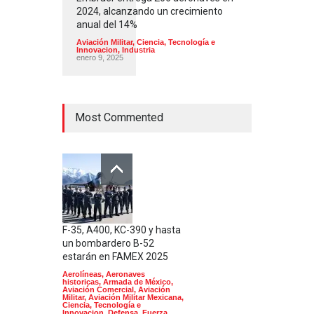
2024, alcanzando un crecimiento
anual del 14%
Aviación Militar
,
Ciencia, Tecnología e
Innovacion
,
Industria
enero 9, 2025
Most Commented
F-35, A400, KC-390 y hasta
un bombardero B-52
estarán en FAMEX 2025
Aerolíneas
,
Aeronaves
historicas
,
Armada de México
,
Aviación Comercial
,
Aviación
Militar
,
Aviación Militar Mexicana
,
Ciencia, Tecnología e
Innovacion
,
Defensa
,
Fuerza