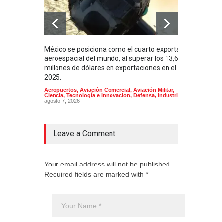
México se posiciona como el cuarto exportador
La i
aeroespacial del mundo, al superar los 13,600
BUQU
millones de dólares en exportaciones en el
Arma
2025.
Aeropuertos
,
Aviación Comercial
,
Aviación Militar
,
Ciencia, Tecnología e Innovacion
,
Defensa
,
Industria
agosto 7, 2026
Leave a Comment
Your email address will not be published.
Required fields are marked with *