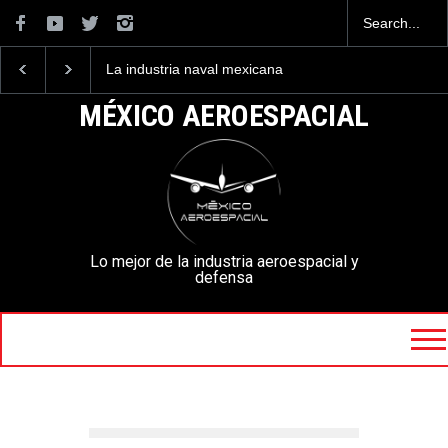
La industria naval mexicana
Entrenar a un piloto para
construirá 32 BUQUES para
volar los nuevos C-130J
la Armada de México
mexicanos cuesta 2.9
MÉXICO AEROESPACIAL
millones de dólares
Lo mejor de la industria aeroespacial y
defensa