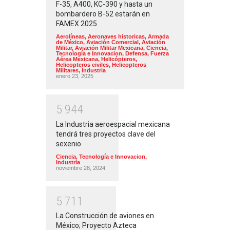
F-35, A400, KC-390 y hasta un
bombardero B-52 estarán en
FAMEX 2025
Aerolíneas
,
Aeronaves historicas
,
Armada
de México
,
Aviación Comercial
,
Aviación
Militar
,
Aviación Militar Mexicana
,
Ciencia,
Tecnología e Innovacion
,
Defensa
,
Fuerza
Aérea Mexicana
,
Helicópteros
,
Helicopteros civiles
,
Helicopteros
Militares
,
Industria
enero 23, 2025
5
9
4
4
La Industria aeroespacial mexicana
tendrá tres proyectos clave del
sexenio
Ciencia, Tecnología e Innovacion
,
Industria
noviembre 28, 2024
5
7
1
1
La Construcción de aviones en
México; Proyecto Azteca