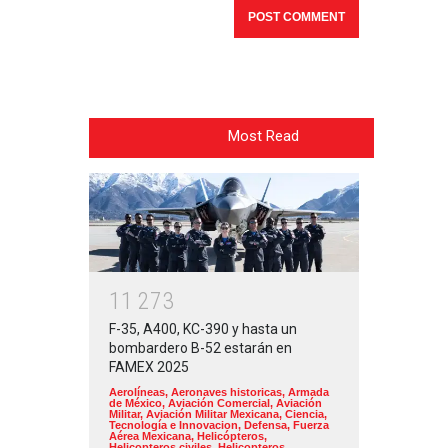
Most Read
1
1
2
7
3
F-35, A400, KC-390 y hasta un
bombardero B-52 estarán en
FAMEX 2025
Aerolíneas
,
Aeronaves historicas
,
Armada
de México
,
Aviación Comercial
,
Aviación
Militar
,
Aviación Militar Mexicana
,
Ciencia,
Tecnología e Innovacion
,
Defensa
,
Fuerza
Aérea Mexicana
,
Helicópteros
,
Helicopteros civiles
,
Helicopteros