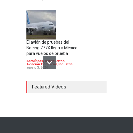
El avión de pruebas del
Boeing 777X llega a México
para vuelos de prueba
Aerolíneas
,
Aeropuertos
,
Aviación Comercial
,
Industria
agosto 3, 2024
Featured Videos
Concorde; el avión
supersónico que venía a
México
Aerolíneas
,
Aeronaves
historicas
,
Aeropuertos