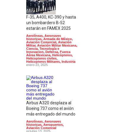
F-35, A400, KC-390 y hasta
un bombardero B-52
estarán en FAMEX 2025
Aerolíneas
,
Aeronaves
historicas
,
Armada de México
,
Aviación Comercial
,
Aviación
Militar
,
Aviación Militar Mexicana
,
Ciencia, Tecnología e
Innovacion
,
Defensa
,
Fuerza
Aérea Mexicana
,
Helicópteros
,
Helicopteros civiles
,
Helicopteros Militares
,
Industria
enero 23, 2025
Airbus A320 desplaza al
Boeing 737 como el avión
más entregado del mundo
Aerolíneas
,
Aeronaves
historicas
,
Aeropuertos
,
Aviación Comercial
octubre 13, 2025