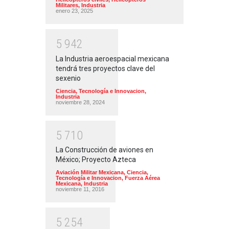
Militares
,
Industria
enero 23, 2025
5
9
4
2
La Industria aeroespacial mexicana
tendrá tres proyectos clave del
sexenio
Ciencia, Tecnología e Innovacion
,
Industria
noviembre 28, 2024
5
7
1
0
La Construcción de aviones en
México; Proyecto Azteca
Aviación Militar Mexicana
,
Ciencia,
Tecnología e Innovacion
,
Fuerza Aérea
Mexicana
,
Industria
noviembre 11, 2016
5
2
5
4