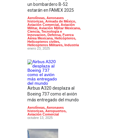
un bombardero B-52
estarán en FAMEX 2025
Aerolíneas
,
Aeronaves
historicas
,
Armada de México
,
Aviación Comercial
,
Aviación
Militar
,
Aviación Militar Mexicana
,
Ciencia, Tecnología e
Innovacion
,
Defensa
,
Fuerza
Aérea Mexicana
,
Helicópteros
,
Helicopteros civiles
,
Helicopteros Militares
,
Industria
enero 23, 2025
Airbus A320 desplaza al
Boeing 737 como el avión
más entregado del mundo
Aerolíneas
,
Aeronaves
historicas
,
Aeropuertos
,
Aviación Comercial
octubre 13, 2025