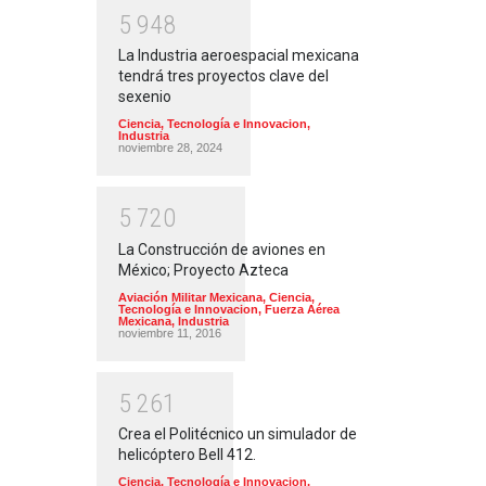
5
9
4
8
La Industria aeroespacial mexicana
tendrá tres proyectos clave del
sexenio
Ciencia, Tecnología e Innovacion
,
Industria
noviembre 28, 2024
5
7
2
0
La Construcción de aviones en
México; Proyecto Azteca
Aviación Militar Mexicana
,
Ciencia,
Tecnología e Innovacion
,
Fuerza Aérea
Mexicana
,
Industria
noviembre 11, 2016
5
2
6
1
Crea el Politécnico un simulador de
helicóptero Bell 412.
Ciencia, Tecnología e Innovacion
,