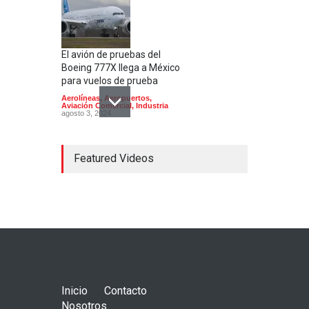
El avión de pruebas del
Boeing 777X llega a México
para vuelos de prueba
Aerolíneas
,
Aeropuertos
,
Aviación Comercial
,
Industria
agosto 3, 2024
Featured Videos
Concorde; el avión
supersónico que venía a
México
Aerolíneas
,
Aeronaves
historicas
,
Aeropuertos
octubre 16, 2024
Inicio
Contacto
Nosotros