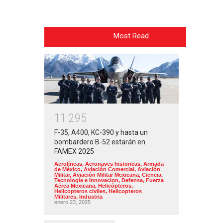
Most Read
1
1
2
9
5
F-35, A400, KC-390 y hasta un
bombardero B-52 estarán en
FAMEX 2025
Aerolíneas
,
Aeronaves historicas
,
Armada
de México
,
Aviación Comercial
,
Aviación
Militar
,
Aviación Militar Mexicana
,
Ciencia,
Tecnología e Innovacion
,
Defensa
,
Fuerza
Aérea Mexicana
,
Helicópteros
,
Helicopteros civiles
,
Helicopteros
Militares
,
Industria
enero 23, 2025