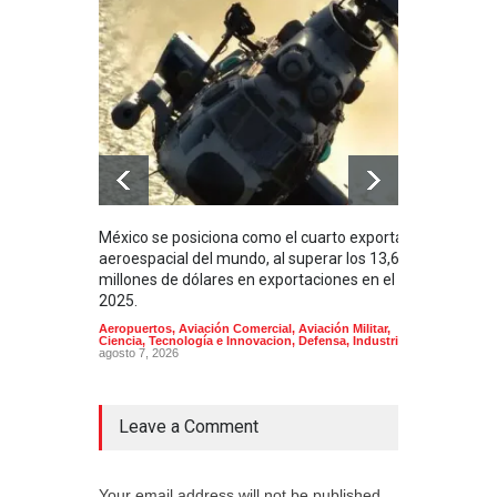
México se posiciona como el cuarto exportador
La i
aeroespacial del mundo, al superar los 13,600
BUQU
millones de dólares en exportaciones en el
Arma
2025.
Aeropuertos
,
Aviación Comercial
,
Aviación Militar
,
Ciencia, Tecnología e Innovacion
,
Defensa
,
Industria
agosto 7, 2026
Leave a Comment
Your email address will not be published.