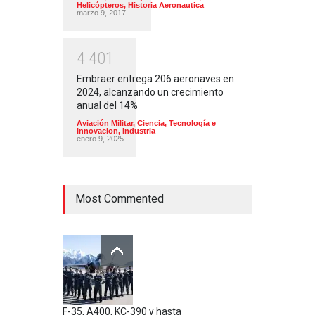
Helicópteros
,
Historia Aeronautica
marzo 9, 2017
4
4
0
1
Embraer entrega 206 aeronaves en
2024, alcanzando un crecimiento
anual del 14%
Aviación Militar
,
Ciencia, Tecnología e
Innovacion
,
Industria
enero 9, 2025
Most Commented
F-35, A400, KC-390 y hasta