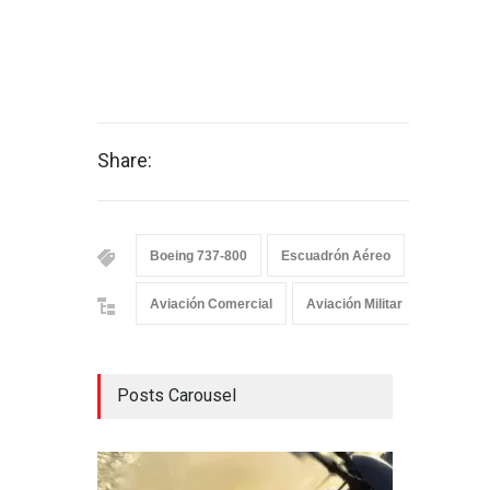
Share:
Boeing 737-800
Escuadrón Aéreo
Fuerza Aé
Aviación Comercial
Aviación Militar
Aviación
Posts Carousel