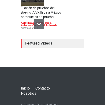
El avión de pruebas del
Boeing 777X llega a México
para vuelos de prueba
Aerolíneas
,
Aeropuertos
,
Aviación Comercial
,
Industria
agosto 3, 2024
Featured Videos
El Aeropuerto de
Guadalajara inaugura una
segunda pista
Aerolíneas
,
Aeropuertos
julio 24, 2024
Inicio
Contacto
Nosotros
© Copyright Desarrollado por