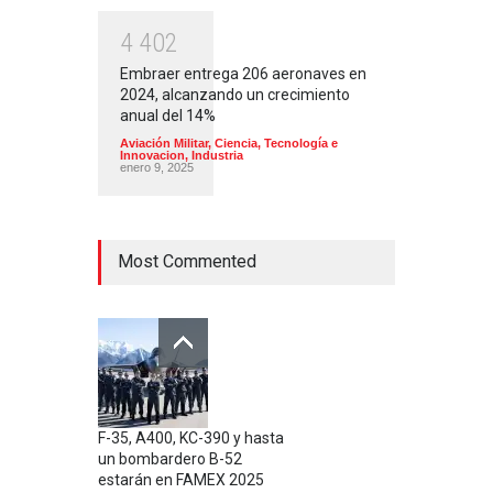
4
4
0
2
Embraer entrega 206 aeronaves en
2024, alcanzando un crecimiento
anual del 14%
Aviación Militar
,
Ciencia, Tecnología e
Innovacion
,
Industria
enero 9, 2025
Most Commented
F-35, A400, KC-390 y hasta
un bombardero B-52
estarán en FAMEX 2025