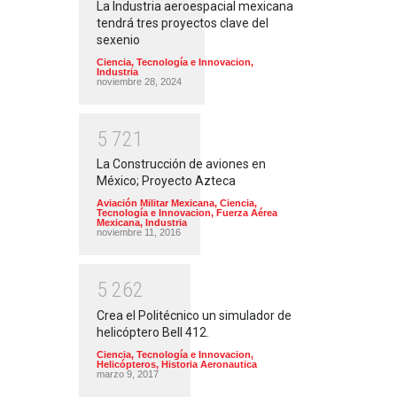
La Industria aeroespacial mexicana
tendrá tres proyectos clave del
sexenio
Ciencia, Tecnología e Innovacion
,
Industria
noviembre 28, 2024
5
7
2
1
La Construcción de aviones en
México; Proyecto Azteca
Aviación Militar Mexicana
,
Ciencia,
Tecnología e Innovacion
,
Fuerza Aérea
Mexicana
,
Industria
noviembre 11, 2016
5
2
6
2
Crea el Politécnico un simulador de
helicóptero Bell 412.
Ciencia, Tecnología e Innovacion
,
Helicópteros
,
Historia Aeronautica
marzo 9, 2017