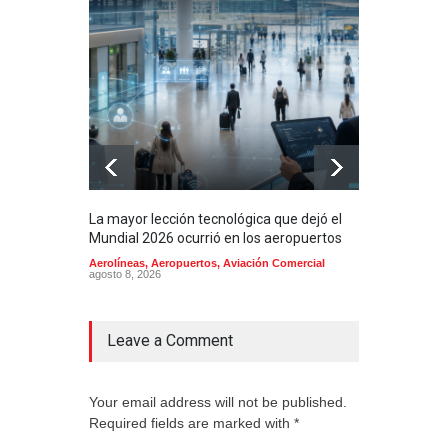
La mayor lección tecnológica que dejó el
Méxi
Mundial 2026 ocurrió en los aeropuertos
aero
mill
Aerolíneas
,
Aeropuertos
,
Aviación Comercial
agosto 8, 2026
2025
Aero
Cienc
agost
Leave a Comment
Your email address will not be published.
Required fields are marked with *