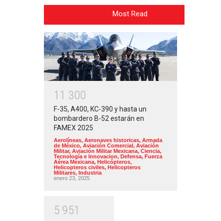
Most Read
1
1
3
0
0
F-35, A400, KC-390 y hasta un
bombardero B-52 estarán en
FAMEX 2025
Aerolíneas
,
Aeronaves historicas
,
Armada
de México
,
Aviación Comercial
,
Aviación
Militar
,
Aviación Militar Mexicana
,
Ciencia,
Tecnología e Innovacion
,
Defensa
,
Fuerza
Aérea Mexicana
,
Helicópteros
,
Helicopteros civiles
,
Helicopteros
Militares
,
Industria
enero 23, 2025
5
9
5
1