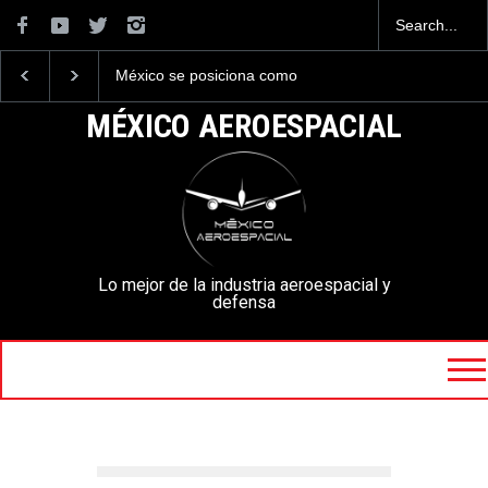
México se posiciona como
La industria naval mexic
el cuarto exportador
construirá 32 BUQUES p
aeroespacial del mundo, al
la Armada de México
MÉXICO AEROESPACIAL
superar los 13,600 millones
de dólares en exportaciones
en el 2025.
Lo mejor de la industria aeroespacial y
defensa