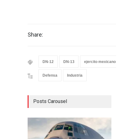
Share:
DN-12
DN-13
ejercito mexicano
humve
Defensa
Industria
Posts Carousel