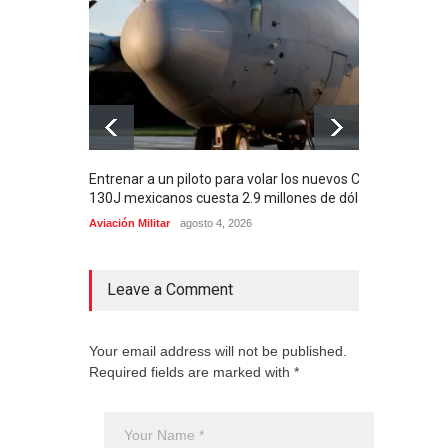
Entrenar a un piloto para volar los nuevos C-
Con 
130J mexicanos cuesta 2.9 millones de dólares
aero
de M
Aviación Militar
agosto 4, 2026
Aero
Leave a Comment
Your email address will not be published.
Required fields are marked with *