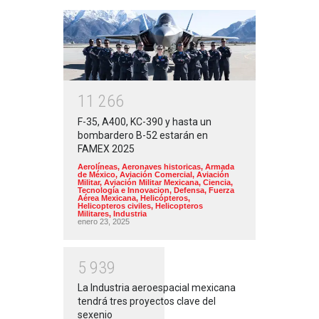
1
1
2
6
6
F-35, A400, KC-390 y hasta un
bombardero B-52 estarán en
FAMEX 2025
Aerolíneas
,
Aeronaves historicas
,
Armada
de México
,
Aviación Comercial
,
Aviación
Militar
,
Aviación Militar Mexicana
,
Ciencia,
Tecnología e Innovacion
,
Defensa
,
Fuerza
Aérea Mexicana
,
Helicópteros
,
Helicopteros civiles
,
Helicopteros
Militares
,
Industria
enero 23, 2025
5
9
3
9
La Industria aeroespacial mexicana
tendrá tres proyectos clave del
sexenio