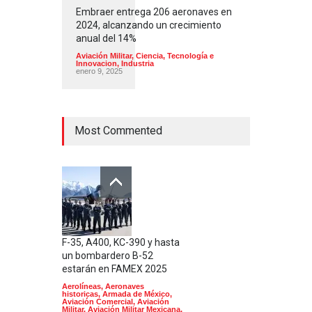
Embraer entrega 206 aeronaves en
2024, alcanzando un crecimiento
anual del 14%
Aviación Militar
,
Ciencia, Tecnología e
Innovacion
,
Industria
enero 9, 2025
Most Commented
F-35, A400, KC-390 y hasta
un bombardero B-52
estarán en FAMEX 2025
Aerolíneas
,
Aeronaves
historicas
,
Armada de México
,
Aviación Comercial
,
Aviación
Militar
,
Aviación Militar Mexicana
,