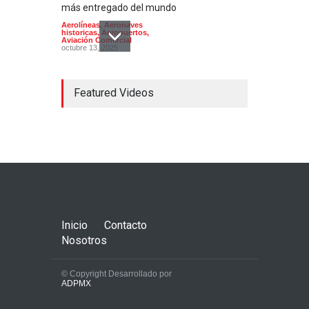
más entregado del mundo
Aerolíneas
,
Aeronaves
historicas
,
Aeropuertos
,
Aviación Comercial
octubre 13, 2025
Featured Videos
Aerolíneas mexicanas
pierden 9 mil millones de
pesos por categoría 2
Aerolíneas
,
Aviación Comercial
,
Noticias
octubre 14, 2022
Inicio
Contacto
Nosotros
© Copyright Desarrollado por
ADPMX
El aeropuerto más