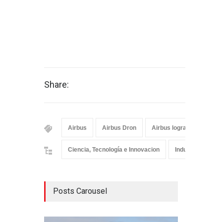
Share:
Airbus
Airbus Dron
Airbus logra el guiado y
Ciencia, Tecnología e Innovacion
Industria
No
Posts Carousel