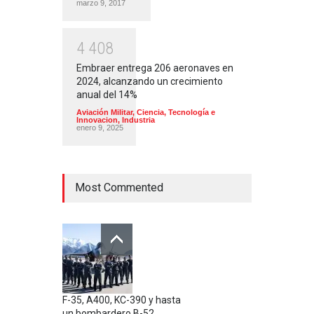
marzo 9, 2017
4
4
0
8
Embraer entrega 206 aeronaves en
2024, alcanzando un crecimiento
anual del 14%
Aviación Militar
,
Ciencia, Tecnología e
Innovacion
,
Industria
enero 9, 2025
Most Commented
F-35, A400, KC-390 y hasta
un bombardero B-52