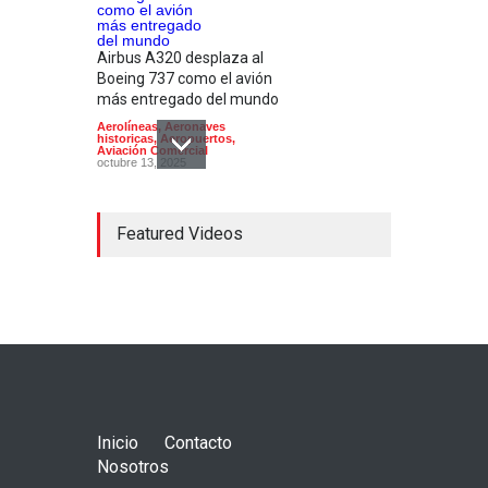
Airbus A320 desplaza al
Boeing 737 como el avión
más entregado del mundo
Aerolíneas
,
Aeronaves
historicas
,
Aeropuertos
,
Aviación Comercial
octubre 13, 2025
Featured Videos
En su 90 aniversario
Aeroméxico cambia de
imagen
Aerolíneas
,
Aeropuertos
,
Aviación Comercial
,
Industria
,
Noticias
agosto 28, 2024
Inicio
Contacto
Nosotros