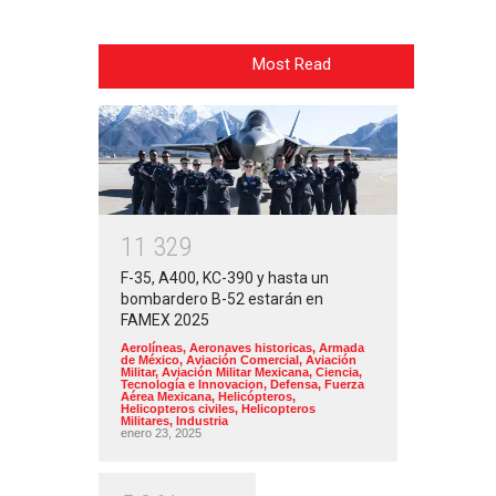
Most Read
1
1
3
2
9
F-35, A400, KC-390 y hasta un
bombardero B-52 estarán en
FAMEX 2025
Aerolíneas
,
Aeronaves historicas
,
Armada
de México
,
Aviación Comercial
,
Aviación
Militar
,
Aviación Militar Mexicana
,
Ciencia,
Tecnología e Innovacion
,
Defensa
,
Fuerza
Aérea Mexicana
,
Helicópteros
,
Helicopteros civiles
,
Helicopteros
Militares
,
Industria
enero 23, 2025