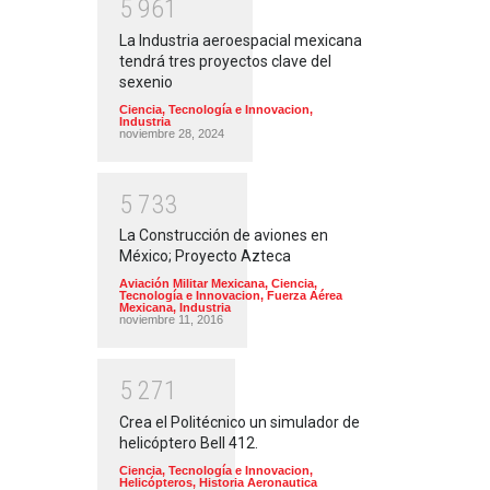
5
9
6
1
La Industria aeroespacial mexicana
tendrá tres proyectos clave del
sexenio
Ciencia, Tecnología e Innovacion
,
Industria
noviembre 28, 2024
5
7
3
3
La Construcción de aviones en
México; Proyecto Azteca
Aviación Militar Mexicana
,
Ciencia,
Tecnología e Innovacion
,
Fuerza Aérea
Mexicana
,
Industria
noviembre 11, 2016
5
2
7
1
Crea el Politécnico un simulador de
helicóptero Bell 412.
Ciencia, Tecnología e Innovacion
,
Helicópteros
,
Historia Aeronautica