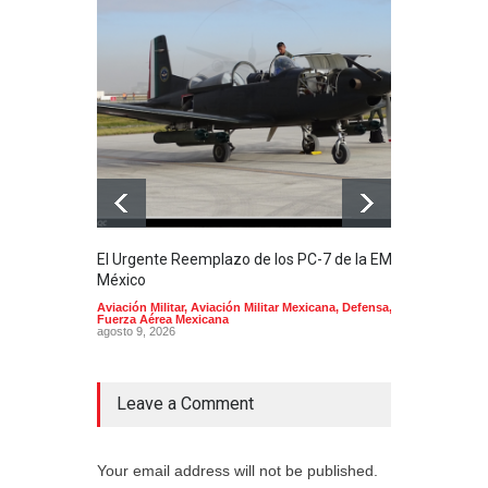
El Urgente Reemplazo de los PC-7 de la EMA en
La m
México
Mund
Aviación Militar
,
Aviación Militar Mexicana
,
Defensa
,
Aerol
Fuerza Aérea Mexicana
agost
agosto 9, 2026
Leave a Comment
Your email address will not be published.