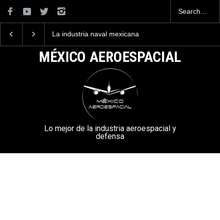
La industria naval mexicana
Entrenar a un piloto p
construirá 32 BUQUES para
volar los nuevos C-13
la Armada de México
mexicanos cuesta 2.9
MÉXICO AEROESPACIAL
millones de dólares
Lo mejor de la industria aeroespacial y
defensa