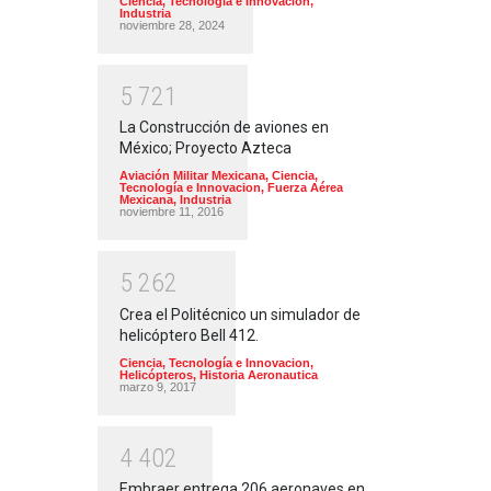
Ciencia, Tecnología e Innovacion
,
Industria
noviembre 28, 2024
5
7
2
1
La Construcción de aviones en
México; Proyecto Azteca
Aviación Militar Mexicana
,
Ciencia,
Tecnología e Innovacion
,
Fuerza Aérea
Mexicana
,
Industria
noviembre 11, 2016
5
2
6
2
Crea el Politécnico un simulador de
helicóptero Bell 412.
Ciencia, Tecnología e Innovacion
,
Helicópteros
,
Historia Aeronautica
marzo 9, 2017
4
4
0
2
Embraer entrega 206 aeronaves en