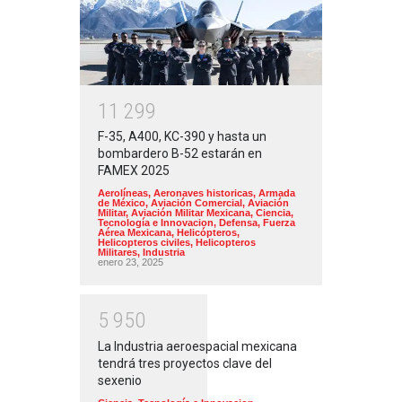
1
1
2
9
9
F-35, A400, KC-390 y hasta un
bombardero B-52 estarán en
FAMEX 2025
Aerolíneas
,
Aeronaves historicas
,
Armada
de México
,
Aviación Comercial
,
Aviación
Militar
,
Aviación Militar Mexicana
,
Ciencia,
Tecnología e Innovacion
,
Defensa
,
Fuerza
Aérea Mexicana
,
Helicópteros
,
Helicopteros civiles
,
Helicopteros
Militares
,
Industria
enero 23, 2025
5
9
5
0
La Industria aeroespacial mexicana
tendrá tres proyectos clave del
sexenio