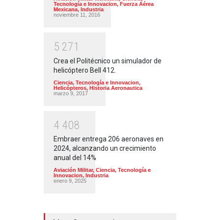
Tecnología e Innovacion
,
Fuerza Aérea
Mexicana
,
Industria
noviembre 11, 2016
5
2
7
1
Crea el Politécnico un simulador de
helicóptero Bell 412.
Ciencia, Tecnología e Innovacion
,
Helicópteros
,
Historia Aeronautica
marzo 9, 2017
4
4
0
8
Embraer entrega 206 aeronaves en
2024, alcanzando un crecimiento
anual del 14%
Aviación Militar
,
Ciencia, Tecnología e
Innovacion
,
Industria
enero 9, 2025