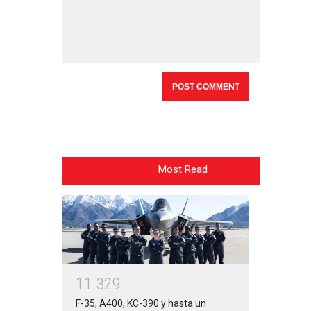
Most Read
1
1
3
2
9
F-35, A400, KC-390 y hasta un