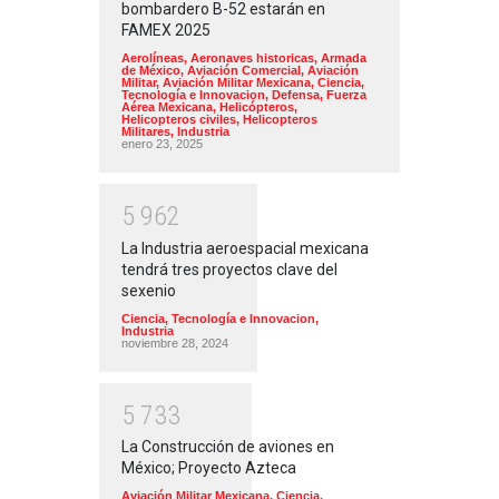
bombardero B-52 estarán en
FAMEX 2025
Aerolíneas
,
Aeronaves historicas
,
Armada
de México
,
Aviación Comercial
,
Aviación
Militar
,
Aviación Militar Mexicana
,
Ciencia,
Tecnología e Innovacion
,
Defensa
,
Fuerza
Aérea Mexicana
,
Helicópteros
,
Helicopteros civiles
,
Helicopteros
Militares
,
Industria
enero 23, 2025
5
9
6
2
La Industria aeroespacial mexicana
tendrá tres proyectos clave del
sexenio
Ciencia, Tecnología e Innovacion
,
Industria
noviembre 28, 2024
5
7
3
3
La Construcción de aviones en
México; Proyecto Azteca
Aviación Militar Mexicana
,
Ciencia,