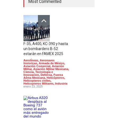
Most Commented
F-35, A400, KC-390 y hasta
un bombardero B-52
estarán en FAMEX 2025
Aerolíneas
,
Aeronaves
historicas
,
Armada de México
,
Aviación Comercial
,
Aviación
Militar
,
Aviación Militar Mexicana
,
Ciencia, Tecnología e
Innovacion
,
Defensa
,
Fuerza
Aérea Mexicana
,
Helicópteros
,
Helicopteros civiles
,
Helicopteros Militares
,
Industria
enero 23, 2025