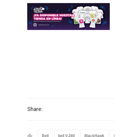
Share:
Bell
bell V-280
BlackHawk
helicoptero