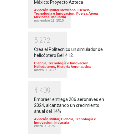
México; Proyecto Azteca
Aviación Militar Mexicana
,
Ciencia,
Tecnología e Innovacion
,
Fuerza Aérea
Mexicana
,
Industria
noviembre 11, 2016
5
2
7
2
Crea el Politécnico un simulador de
helicóptero Bell 412.
Ciencia, Tecnología e Innovacion
,
Helicópteros
,
Historia Aeronautica
marzo 9, 2017
4
4
0
9
Embraer entrega 206 aeronaves en
2024, alcanzando un crecimiento
anual del 14%
Aviación Militar
,
Ciencia, Tecnología e
Innovacion
,
Industria
enero 9, 2025