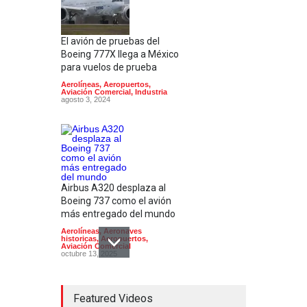
El avión de pruebas del
Boeing 777X llega a México
para vuelos de prueba
Aerolíneas
,
Aeropuertos
,
Aviación Comercial
,
Industria
agosto 3, 2024
Airbus A320 desplaza al
Boeing 737 como el avión
más entregado del mundo
Aerolíneas
,
Aeronaves
historicas
,
Aeropuertos
,
Aviación Comercial
octubre 13, 2025
Featured Videos