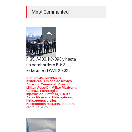
Most Commented
F-35, A400, KC-390 y hasta
un bombardero B-52
estarán en FAMEX 2025
Aerolíneas
,
Aeronaves
historicas
,
Armada de México
,
Aviación Comercial
,
Aviación
Militar
,
Aviación Militar Mexicana
,
Ciencia, Tecnología e
Innovacion
,
Defensa
,
Fuerza
Aérea Mexicana
,
Helicópteros
,
Helicopteros civiles
,
Helicopteros Militares
,
Industria
enero 23, 2025