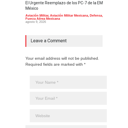
El Urgente Reemplazo de los PC-7 de la EMA en
La m
México
Mund
Aviación Militar
,
Aviación Militar Mexicana
,
Defensa
,
Aerol
Fuerza Aérea Mexicana
agost
agosto 9, 2026
Leave a Comment
Your email address will not be published.
Required fields are marked with *