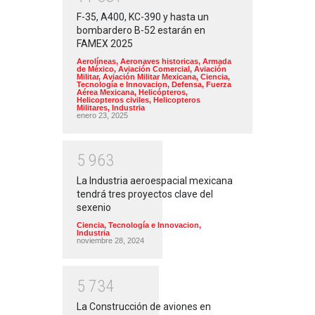
F-35, A400, KC-390 y hasta un
bombardero B-52 estarán en
FAMEX 2025
Aerolíneas
,
Aeronaves historicas
,
Armada
de México
,
Aviación Comercial
,
Aviación
Militar
,
Aviación Militar Mexicana
,
Ciencia,
Tecnología e Innovacion
,
Defensa
,
Fuerza
Aérea Mexicana
,
Helicópteros
,
Helicopteros civiles
,
Helicopteros
Militares
,
Industria
enero 23, 2025
5
9
6
3
La Industria aeroespacial mexicana
tendrá tres proyectos clave del
sexenio
Ciencia, Tecnología e Innovacion
,
Industria
noviembre 28, 2024
5
7
3
4
La Construcción de aviones en