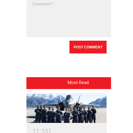
Most Read
1
1
3
3
1