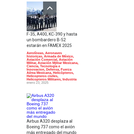
F-35, A400, KC-390 y hasta
un bombardero B-52
estarán en FAMEX 2025
Aerolíneas
,
Aeronaves
historicas
,
Armada de México
,
Aviación Comercial
,
Aviación
Militar
,
Aviación Militar Mexicana
,
Ciencia, Tecnología e
Innovacion
,
Defensa
,
Fuerza
Aérea Mexicana
,
Helicópteros
,
Helicopteros civiles
,
Helicopteros Militares
,
Industria
enero 23, 2025
Airbus A320 desplaza al
Boeing 737 como el avión
más entregado del mundo