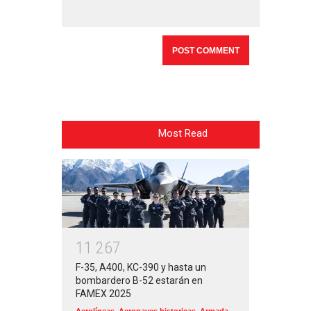
Most Read
1
1
2
6
7
F-35, A400, KC-390 y hasta un
bombardero B-52 estarán en
FAMEX 2025