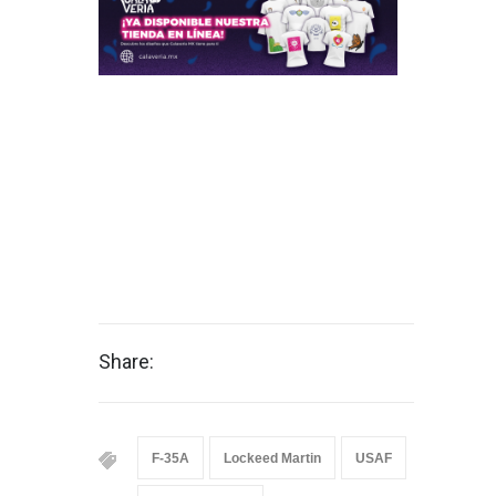
Share:
F-35A
Lockeed Martin
USAF