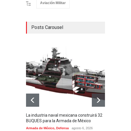
Aviación Militar
Posts Carousel
La industria naval mexicana construirá 32
Entr
BUQUES para la Armada de México
130J
Armada de México
,
Defensa
agosto 6, 2026
Aviac