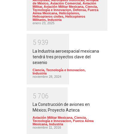
Aerolíneas
,
Aeronaves historicas
,
Armada
de México
,
Aviación Comercial
,
Aviación
Militar
,
Aviación Militar Mexicana
,
Ciencia,
Tecnología e Innovacion
,
Defensa
,
Fuerza
Aérea Mexicana
,
Helicópteros
,
Helicopteros civiles
,
Helicopteros
Militares
,
Industria
enero 23, 2025
5
9
3
9
La Industria aeroespacial mexicana
tendrá tres proyectos clave del
sexenio
Ciencia, Tecnología e Innovacion
,
Industria
noviembre 28, 2024
5
7
0
6
La Construcción de aviones en
México; Proyecto Azteca
Aviación Militar Mexicana
,
Ciencia,
Tecnología e Innovacion
,
Fuerza Aérea
Mexicana
,
Industria
noviembre 11, 2016