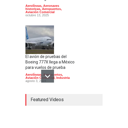
Aerolíneas
,
Aeronaves
historicas
,
Aeropuertos
,
Aviación Comercial
octubre 13, 2025
El avión de pruebas del
Boeing 777X llega a México
para vuelos de prueba
Aerolíneas
,
Aeropuertos
,
Aviación Comercial
,
Industria
agosto 3, 2024
Featured Videos
El Aeropuerto de
Guadalajara inaugura una