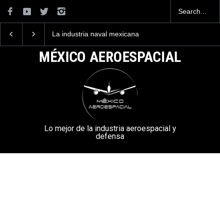
La industria naval mexicana
La mayor lección
construirá 32 BUQUES para
tecnológica que dejó e
la Armada de México
Mundial 2026 ocurrió 
MÉXICO AEROESPACIAL
aeropuertos
Lo mejor de la industria aeroespacial y
defensa