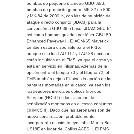
bombas de pequeño diámetro GBU-39/B,
bombas de propósito general MK-82 de 500 lb
y MK-84 de 2000 lb, con kits de munición de
ataque directo conjunto (JDAM) para la
conversión a GBU-38 o Laser JDAM GBU-54,
así como bombas guiadas por láser GBU-50
Enhanced Paveway II. El AGM-65 Maverick
también estará disponible para el F-16,
aunque solo los LAU-117 y LAU-88 necesarios
están incluidos en el FMS, ya que el arma ya
está en servicio en Filipinas. Además de la
opción entre el Bloque 70 y el Bloque 72, el
FMS también deja a Filipinas la opción de las
pantallas montadas en el casco, ya sean los
rastreadores inerciales ópticos híbridos
Scorpion (HObIT) o los sistemas de
señalización montados en el casco conjuntos II
(JHMCS II). Dado que las aeronaves son de
nueva construcción, probablemente
incorporarán el asiento eyectable Martin-Baker
US18E en lugar del Collins ACES II. El FMS