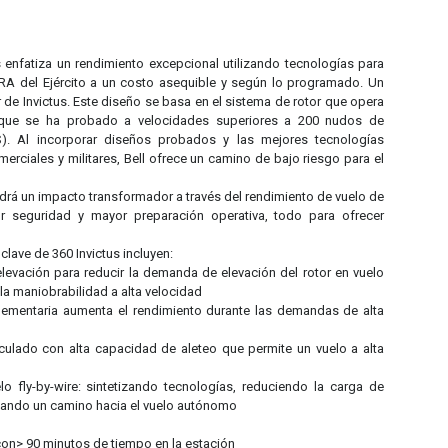
us enfatiza un rendimiento excepcional utilizando tecnologías para
ARA del Ejército a un costo asequible y según lo programado. Un
 de Invictus. Este diseño se basa en el sistema de rotor que opera
 que se ha probado a velocidades superiores a 200 nudos de
S). Al incorporar diseños probados y las mejores tecnologías
rciales y militares, Bell ofrece un camino de bajo riesgo para el
drá un impacto transformador a través del rendimiento de vuelo de
r seguridad y mayor preparación operativa, todo para ofrecer
lave de 360 ​​Invictus incluyen:
levación para reducir la demanda de elevación del rotor en vuelo
 la maniobrabilidad a alta velocidad
lementaria aumenta el rendimiento durante las demandas de alta
iculado con alta capacidad de aleteo que permite un vuelo a alta
o fly-by-wire: sintetizando tecnologías, reduciendo la carga de
onando un camino hacia el vuelo autónomo
on> 90 minutos de tiempo en la estación