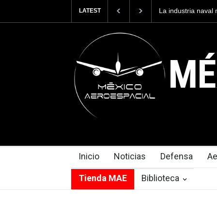
 industria naval mexicana construirá 32 BUQUES para la
Entren
LATEST
rmada de México
cuesta
MÉ
Inicio
Noticias
Defensa
Ae
Tienda MAE
Biblioteca