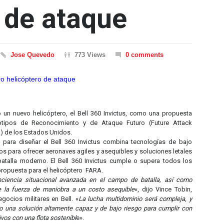
 de ataque
Jose Quevedo
773 Views
0 comments
o un nuevo helicóptero, el Bell 360 Invictus, como una propuesta
tipos de Reconocimiento y de Ataque Futuro (Future Attack
) de los Estados Unidos.
 para diseñar el Bell 360 Invictus combina tecnologías de bajo
 para ofrecer aeronaves agiles y asequibles y soluciones letales
atalla moderno. El Bell 360 Invictus cumple o supera todos los
 propuesta para el helicóptero FARA.
nciencia situacional avanzada en el campo de batalla, así como
e la fuerza de maniobra a un costo asequible
«, dijo Vince Tobin,
gocios militares en Bell. «
La lucha multidominio será compleja, y
o una solución altamente capaz y de bajo riesgo para cumplir con
ivos con una flota sostenibl
e».