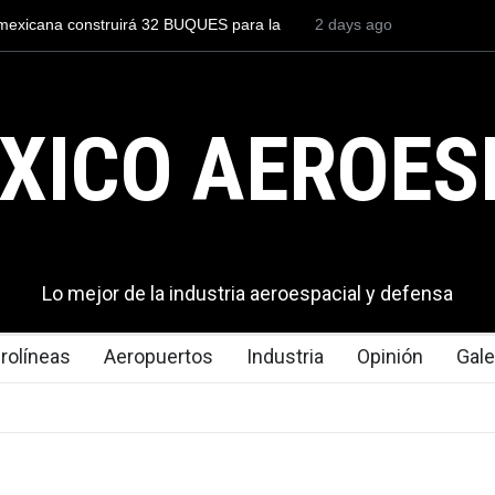
ar a un piloto para volar los nuevos C-130J mexicanos
2 days ago
México se 
 2.9 millones de dólares
del mundo,
exportacio
XICO AEROES
Lo mejor de la industria aeroespacial y defensa
rolíneas
Aeropuertos
Industria
Opinión
Gale