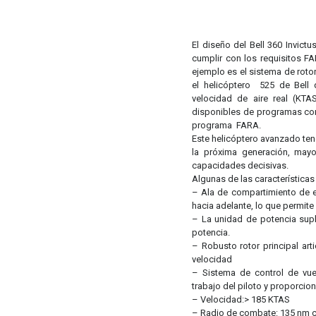
El diseño del Bell 360 Invict
cumplir con los requisitos F
ejemplo es el sistema de rotor
el helicóptero 525 de Bell
velocidad de aire real (KTA
disponibles de programas come
programa FARA.
Este helicóptero avanzado ten
la próxima generación, mayo
capacidades decisivas.
Algunas de las características c
– Ala de compartimiento de e
hacia adelante, lo que permite
– La unidad de potencia sup
potencia.
– Robusto rotor principal art
velocidad
– Sistema de control de vuel
trabajo del piloto y proporci
– Velocidad:> 185 KTAS
– Radio de combate: 135 nm c