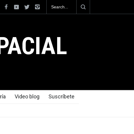
posiciona como el cuarto exportador aeroespacial
 al superar los 13,600 millones de dólares en
nes en el 2025.
PACIAL
ría
Video blog
Suscríbete