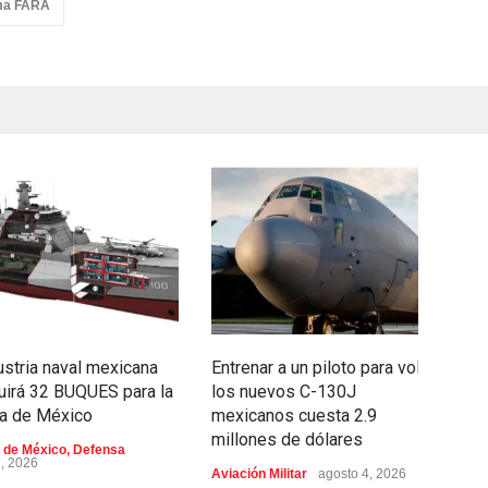
ma FARA
ustria naval mexicana
Entrenar a un piloto para volar
C
uirá 32 BUQUES para la
los nuevos C-130J
e
a de México
mexicanos cuesta 2.9
c
millones de dólares
i
 de México
,
Defensa
p
6, 2026
Aviación Militar
agosto 4, 2026