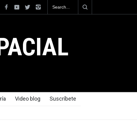
osiciona como el cuarto exportador aeroespacial
al superar los 13,600 millones de dólares en
es en el 2025.
PACIAL
ría
Video blog
Suscríbete