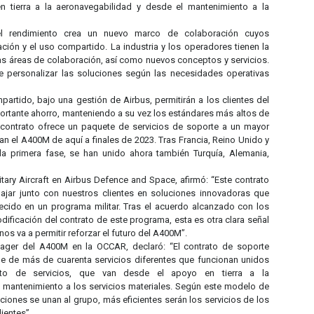
 tierra a la aeronavegabilidad y desde el mantenimiento a la
l rendimiento crea un nuevo marco de colaboración cuyos
ción y el uso compartido. La industria y los operadores tienen la
as áreas de colaboración, así como nuevos conceptos y servicios.
e personalizar las soluciones según las necesidades operativas
partido, bajo una gestión de Airbus, permitirán a los clientes del
ortante ahorro, manteniendo a su vez los estándares más altos de
l contrato ofrece un paquete de servicios de soporte a un mayor
 el A400M de aquí a finales de 2023. Tras Francia, Reino Unido y
la primera fase, se han unido ahora también Turquía, Alemania,
itary Aircraft en Airbus Defence and Space, afirmó: “Este contrato
bajar junto con nuestros clientes en soluciones innovadoras que
ecido en un programa militar. Tras el acuerdo alcanzado con los
dificación del contrato de este programa, esta es otra clara señal
os va a permitir reforzar el futuro del A400M”.
ger del A400M en la OCCAR, declaró: “El contrato de soporte
 de más de cuarenta servicios diferentes que funcionan unidos
o de servicios, que van desde el apoyo en tierra a la
l mantenimiento a los servicios materiales. Según este modelo de
iones se unan al grupo, más eficientes serán los servicios de los
ientes”.