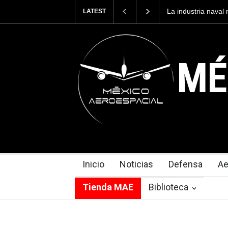
industria naval mexicana construirá 32 BUQUES para la
Entrena
LATEST
mada de México
cuesta 
MÉ
Inicio
Noticias
Defensa
Ae
Tienda MAE
Biblioteca