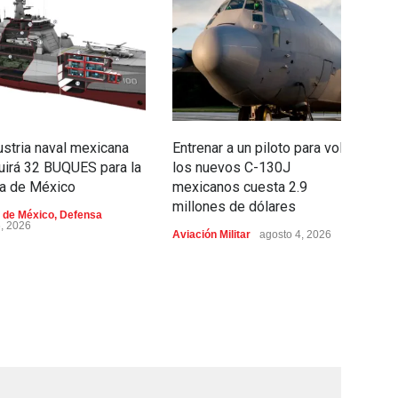
ustria naval mexicana
Entrenar a un piloto para volar
C
uirá 32 BUQUES para la
los nuevos C-130J
e
a de México
mexicanos cuesta 2.9
c
millones de dólares
i
 de México
,
Defensa
p
6, 2026
Aviación Militar
agosto 4, 2026
Ae
ag