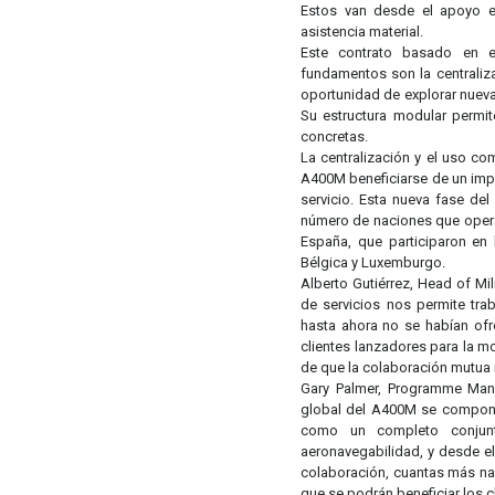
Estos van desde el apoyo en
asistencia material.
Este contrato basado en e
fundamentos son la centraliza
oportunidad de explorar nuev
Su estructura modular permit
concretas.
La centralización y el uso com
A400M beneficiarse de un imp
servicio. Esta nueva fase de
número de naciones que operan
España, que participaron en 
Bélgica y Luxemburgo.
Alberto Gutiérrez, Head of Mil
de servicios nos permite tra
hasta ahora no se habían ofr
clientes lanzadores para la mo
de que la colaboración mutua n
Gary Palmer, Programme Mana
global del A400M se compone
como un completo conjunt
aeronavegabilidad, y desde e
colaboración, cuantas más nac
que se podrán beneficiar los cl