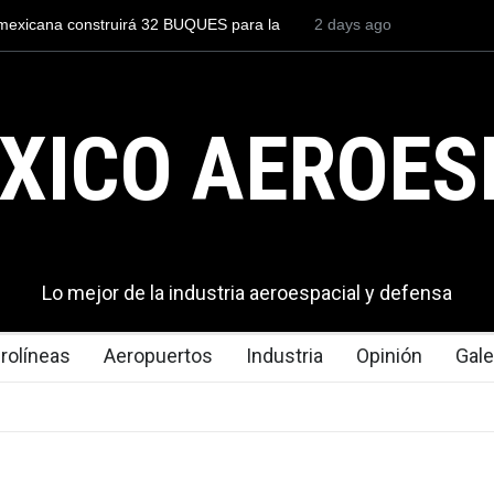
r a un piloto para volar los nuevos C-130J mexicanos
2 days ago
México se p
2.9 millones de dólares
del mundo, 
exportacion
XICO AEROES
Lo mejor de la industria aeroespacial y defensa
rolíneas
Aeropuertos
Industria
Opinión
Gale