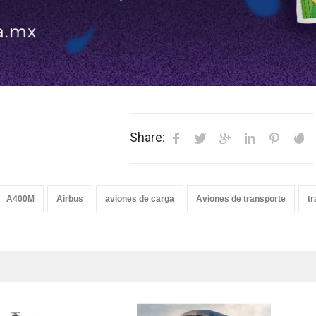
Share:
A400M
Airbus
aviones de carga
Aviones de transporte
tr