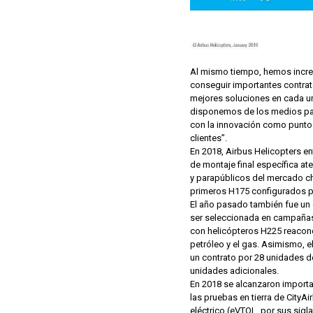
Al mismo tiempo, hemos increm
conseguir importantes contrat
mejores soluciones en cada una
disponemos de los medios para
con la innovación como punto 
clientes”.
En 2018, Airbus Helicopters en
de montaje final específica at
y parapúblicos del mercado ch
primeros H175 configurados p
El año pasado también fue un é
ser seleccionada en campañas m
con helicópteros H225 reacon
petróleo y el gas. Asimismo, e
un contrato por 28 unidades d
unidades adicionales.
En 2018 se alcanzaron importa
las pruebas en tierra de CityA
eléctrico (eVTOL, por sus sigla