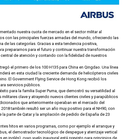
entado nuestra cuota de mercado en el sector militar al
os con las principales fuerzas armadas del mundo, ofreciendo las
 de las categorías. Gracias a esta tendencia positiva,
 prepararnos para el futuro y continuar nuestra transformación
central de atención y contando con la fidelidad de nuestros
tregó el primero de los 100 H135 para China en Qingdao. Una línea
enderá en esta ciudad la creciente demanda de helicópteros civiles
ino. El Government Flying Service de Hong Kong recibió los
ara servicios públicos.
xito para la familia Super Puma, que demostró su versatilidad al
ilitares clave y atrayendo nuevos clientes civiles y parapúblicos
dicionados que anteriormente operaban en el mercado del
l 2018 también resultó ser un año muy positivo para el NH90, con
e la parte de Qatar y la ampliación de pedido de España de 23
ntes hitos en varios programas, como por ejemplo el arranque y
irbus, el demostrador tecnológico de despegue y aterrizaje vertical
s en inglés), cuyo vuelo inaugural está previsto para principios de