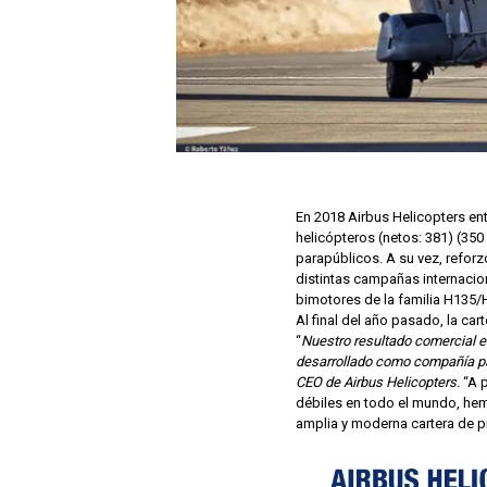
En 2018 Airbus Helicopters en
helicópteros (netos: 381) (350
parapúblicos. A su vez, reforz
distintas campañas internacio
bimotores de la familia H135/
Al final del año pasado, la ca
“
Nuestro resultado comercial 
desarrollado como compañía pa
CEO de Airbus Helicopters.
“A p
débiles en todo el mundo, hem
amplia y moderna cartera de pr