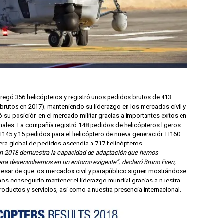
tregó 356 helicópteros y registró unos pedidos brutos de 413
 brutos en 2017), manteniendo su liderazgo en los mercados civil y
ó su posición en el mercado militar gracias a importantes éxitos en
nales. La compañía registró 148 pedidos de helicópteros ligeros
H145 y 15 pedidos para el helicóptero de nueva generación H160.
rtera global de pedidos ascendía a 717 helicópteros.
en 2018 demuestra la capacidad de adaptación que hemos
ra desenvolvernos en un entorno exigente”, declaró Bruno Even,
esar de que los mercados civil y parapúblico siguen mostrándose
os conseguido mantener el liderazgo mundial gracias a nuestra
oductos y servicios, así como a nuestra presencia internacional.