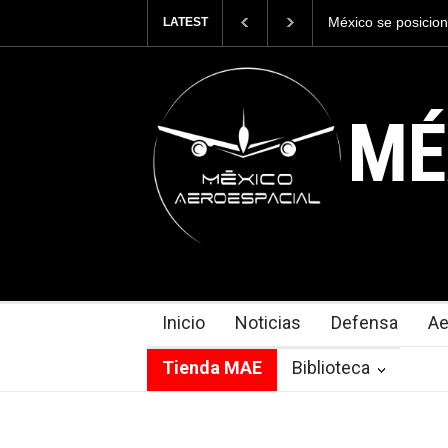
La industria nava
LATEST
Armada de México
MÉ
Inicio
Noticias
Defensa
Ae
Tienda MAE
Biblioteca