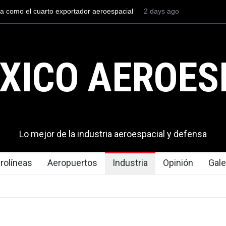
l mexicana construirá 32 BUQUES para la
3 days ago
La mayor lección tecno
en los aeropuertos
XICO AEROES
Lo mejor de la industria aeroespacial y defensa
rolíneas
Aeropuertos
Industria
Opinión
Gale