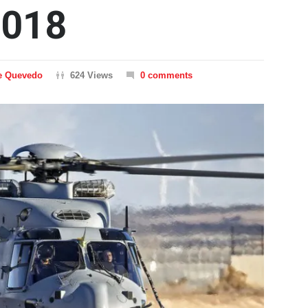
2018
e Quevedo
624 Views
0 comments