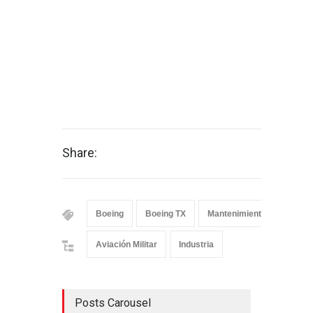
Share:
Boeing
Boeing TX
Mantenimiento
nuevo
Aviación Militar
Industria
Posts Carousel