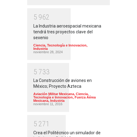
5
9
6
2
La Industria aeroespacial mexicana
tendrá tres proyectos clave del
sexenio
Ciencia, Tecnología e Innovacion
,
Industria
noviembre 28, 2024
5
7
3
3
La Construcción de aviones en
México; Proyecto Azteca
Aviación Militar Mexicana
,
Ciencia,
Tecnología e Innovacion
,
Fuerza Aérea
Mexicana
,
Industria
noviembre 11, 2016
5
2
7
1
Crea el Politécnico un simulador de