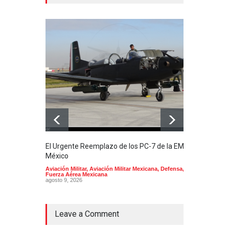
El Urgente Reemplazo de los PC-7 de la EMA en
La m
México
Mund
Aviación Militar
,
Aviación Militar Mexicana
,
Defensa
,
Aerol
Fuerza Aérea Mexicana
agost
agosto 9, 2026
Leave a Comment