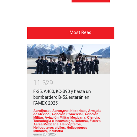
Most Read
1
1
3
2
9
F-35, A400, KC-390 y hasta un
bombardero B-52 estarán en
FAMEX 2025
Aerolíneas
,
Aeronaves historicas
,
Armada
de México
,
Aviación Comercial
,
Aviación
Militar
,
Aviación Militar Mexicana
,
Ciencia,
Tecnología e Innovacion
,
Defensa
,
Fuerza
Aérea Mexicana
,
Helicópteros
,
Helicopteros civiles
,
Helicopteros
Militares
,
Industria
enero 23, 2025