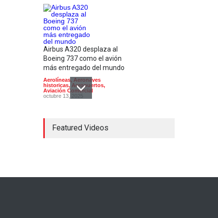
Airbus A320 desplaza al
Boeing 737 como el avión
más entregado del mundo
Aerolíneas
,
Aeronaves
historicas
,
Aeropuertos
,
Aviación Comercial
octubre 13, 2025
Featured Videos
El modelo de avión
sostenible X-66 de la NASA
supera las primeras pruebas
de viento
Aerolíneas
,
Aviación Comercial
,
Ciencia, Tecnología e Innovacion
diciembre 6, 2024