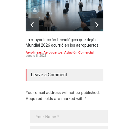
La mayor lección tecnológica que dejó el
Méxi
Mundial 2026 ocurrió en los aeropuertos
aero
mill
Aerolíneas
,
Aeropuertos
,
Aviación Comercial
agosto 8, 2026
2025
Aero
Cienc
agost
Leave a Comment
Your email address will not be published.
Required fields are marked with *