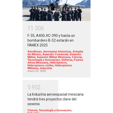
1
1
3
0
6
F-35, A400, KC-390 y hasta un
bombardero B-52 estarán en
FAMEX 2025
Aerolíneas
,
Aeronaves historicas
,
Armada
de México
,
Aviación Comercial
,
Aviación
Militar
,
Aviación Militar Mexicana
,
Ciencia,
Tecnología e Innovacion
,
Defensa
,
Fuerza
Aérea Mexicana
,
Helicópteros
,
Helicopteros civiles
,
Helicopteros
Militares
,
Industria
enero 23, 2025
5
9
5
2
La Industria aeroespacial mexicana
tendrá tres proyectos clave del
sexenio
Ciencia, Tecnología e Innovacion
,