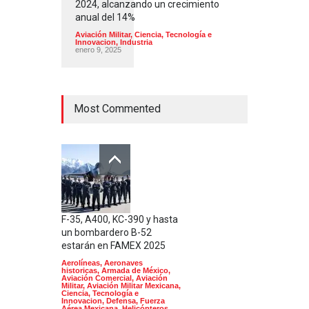
2024, alcanzando un crecimiento
anual del 14%
Aviación Militar
,
Ciencia, Tecnología e
Innovacion
,
Industria
enero 9, 2025
Most Commented
F-35, A400, KC-390 y hasta
un bombardero B-52
estarán en FAMEX 2025
Aerolíneas
,
Aeronaves
historicas
,
Armada de México
,
Aviación Comercial
,
Aviación
Militar
,
Aviación Militar Mexicana
,
Ciencia, Tecnología e
Innovacion
,
Defensa
,
Fuerza
Aérea Mexicana
,
Helicópteros
,