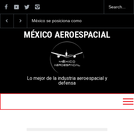
La industria naval mexicana
La mayor lección
construirá 32 BUQUES para
tecnológica que dejó e
la Armada de México
Mundial 2026 ocurrió 
MÉXICO AEROESPACIAL
aeropuertos
Lo mejor de la industria aeroespacial y
defensa