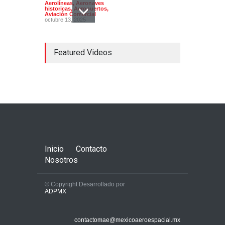
Aerolíneas
,
Aeronaves
historicas
,
Aeropuertos
,
Aviación Comercial
octubre 13, 2025
Featured Videos
Aerolíneas mexicanas
pierden 9 mil millones de
pesos por categoría 2
Aerolíneas
,
Aviación Comercial
,
Noticias
octubre 14, 2022
Inicio
Contacto
Nosotros
© Copyright Desarrollado por
ADPMX
El aeropuerto más
importante de
contactomae@mexicoaeroespacial.mx