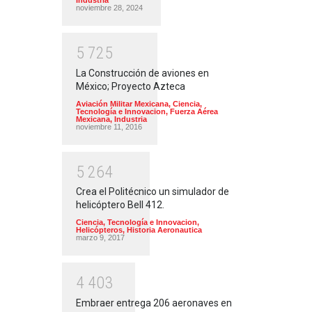
Industria
noviembre 28, 2024
5
7
2
5
La Construcción de aviones en
México; Proyecto Azteca
Aviación Militar Mexicana
,
Ciencia,
Tecnología e Innovacion
,
Fuerza Aérea
Mexicana
,
Industria
noviembre 11, 2016
5
2
6
4
Crea el Politécnico un simulador de
helicóptero Bell 412.
Ciencia, Tecnología e Innovacion
,
Helicópteros
,
Historia Aeronautica
marzo 9, 2017
4
4
0
3
Embraer entrega 206 aeronaves en