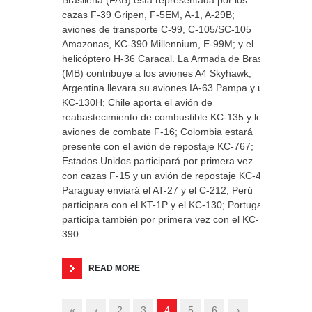
Brasileña (FAB) está representada por los
cazas F-39 Gripen, F-5EM, A-1, A-29B;
aviones de transporte C-99, C-105/SC-105
Amazonas, KC-390 Millennium, E-99M; y el
helicóptero H-36 Caracal. La Armada de Brasil
(MB) contribuye a los aviones A4 Skyhawk;
Argentina llevara su aviones IA-63 Pampa y un
KC-130H; Chile aporta el avión de
reabastecimiento de combustible KC-135 y los
aviones de combate F-16; Colombia estará
presente con el avión de repostaje KC-767;
Estados Unidos participará por primera vez
con cazas F-15 y un avión de repostaje KC-46;
Paraguay enviará el AT-27 y el C-212; Perú
participara con el KT-1P y el KC-130; Portugal,
participa también por primera vez con el KC-
390.
READ MORE
«
‹
2
3
4
5
6
›