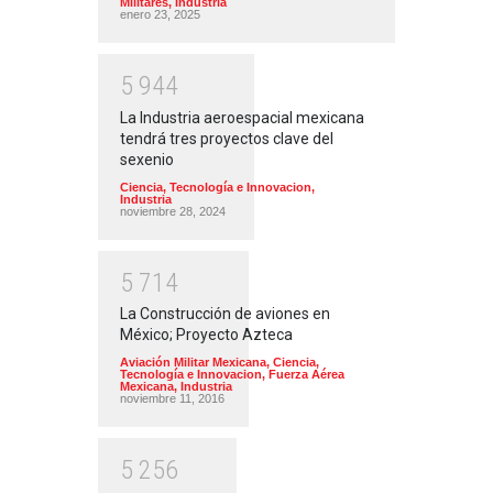
Militares
,
Industria
enero 23, 2025
5
9
4
4
La Industria aeroespacial mexicana
tendrá tres proyectos clave del
sexenio
Ciencia, Tecnología e Innovacion
,
Industria
noviembre 28, 2024
5
7
1
4
La Construcción de aviones en
México; Proyecto Azteca
Aviación Militar Mexicana
,
Ciencia,
Tecnología e Innovacion
,
Fuerza Aérea
Mexicana
,
Industria
noviembre 11, 2016
5
2
5
6