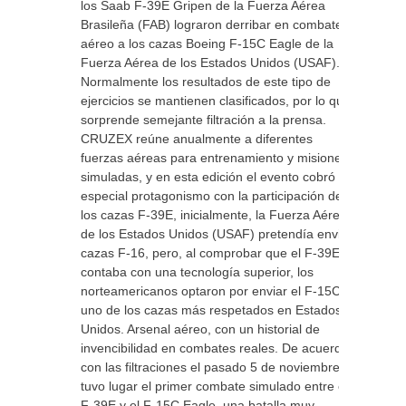
los Saab F-39E Gripen de la Fuerza Aérea
Brasileña (FAB) lograron derribar en combate
aéreo a los cazas Boeing F-15C Eagle de la
Fuerza Aérea de los Estados Unidos (USAF).
Normalmente los resultados de este tipo de
ejercicios se mantienen clasificados, por lo que
sorprende semejante filtración a la prensa.
CRUZEX reúne anualmente a diferentes
fuerzas aéreas para entrenamiento y misiones
simuladas, y en esta edición el evento cobró
especial protagonismo con la participación de
los cazas F-39E, inicialmente, la Fuerza Aérea
de los Estados Unidos (USAF) pretendía enviar
cazas F-16, pero, al comprobar que el F-39E
contaba con una tecnología superior, los
norteamericanos optaron por enviar el F-15C,
uno de los cazas más respetados en Estados
Unidos. Arsenal aéreo, con un historial de
invencibilidad en combates reales. De acuerdo
con las filtraciones el pasado 5 de noviembre
tuvo lugar el primer combate simulado entre el
F-39E y el F-15C Eagle, una batalla muy