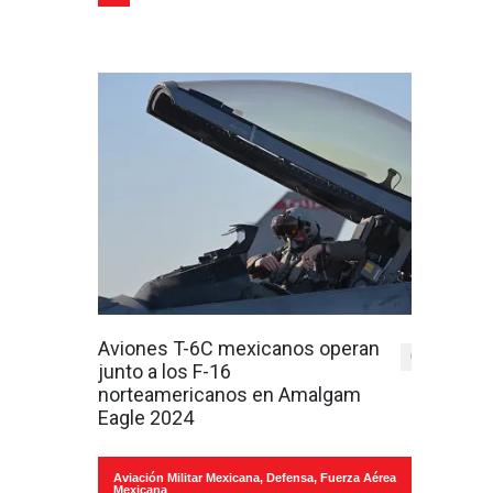
Aviones T-6C mexicanos operan
0
junto a los F-16
norteamericanos en Amalgam
Eagle 2024
Aviación Militar Mexicana
,
Defensa
,
Fuerza Aérea
Mexicana