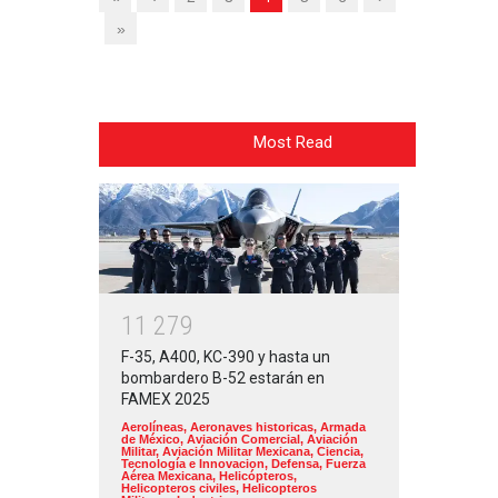
»
Most Read
1
1
2
7
9
F-35, A400, KC-390 y hasta un
bombardero B-52 estarán en
FAMEX 2025
Aerolíneas
,
Aeronaves historicas
,
Armada
de México
,
Aviación Comercial
,
Aviación
Militar
,
Aviación Militar Mexicana
,
Ciencia,
Tecnología e Innovacion
,
Defensa
,
Fuerza
Aérea Mexicana
,
Helicópteros
,
Helicopteros civiles
,
Helicopteros