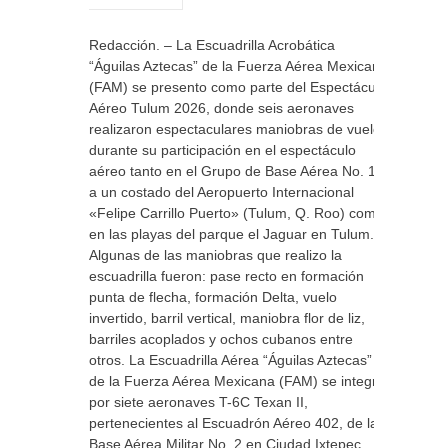
Redacción. – La Escuadrilla Acrobática
“Águilas Aztecas” de la Fuerza Aérea Mexicana
(FAM) se presento como parte del Espectáculo
Aéreo Tulum 2026, donde seis aeronaves
realizaron espectaculares maniobras de vuelo,
durante su participación en el espectáculo
aéreo tanto en el Grupo de Base Aérea No. 12,
a un costado del Aeropuerto Internacional
«Felipe Carrillo Puerto» (Tulum, Q. Roo) como
en las playas del parque el Jaguar en Tulum.
Algunas de las maniobras que realizo la
escuadrilla fueron: pase recto en formación
punta de flecha, formación Delta, vuelo
invertido, barril vertical, maniobra flor de liz,
barriles acoplados y ochos cubanos entre
otros. La Escuadrilla Aérea “Águilas Aztecas”
de la Fuerza Aérea Mexicana (FAM) se integra
por siete aeronaves T-6C Texan II,
pertenecientes al Escuadrón Aéreo 402, de la
Base Aérea Militar No. 2 en Ciudad Ixtepec,