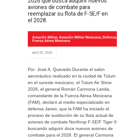
2026 que busca adquirir nuevos
aviones de combate para
reemplazar su flota de F-5E/F en
el 2028.
Aviación Militar
,
Aviación Militar Mexicana
,
Defensa
,
Fuerza Aérea Mexicana
abril 30, 2026
Por: José A. Quevedo Durante el salón
aeronáutico realizado en la ciudad de Tulum
en el sureste mexicano, el Tulum Air Show
2026, el general Román Carmona Landa,
comandante de la Fuerza Aérea Mexicana
(FAM), declaró al medio especializado en
defensa Janes, que la FAM ha iniciado el
proceso de sustitución de su flota actual de
aviones de combate Northrop F-5E/F Tiger II,
buscando adquirir doce nuevos aviones de
combate para el 2028. El general Carmona