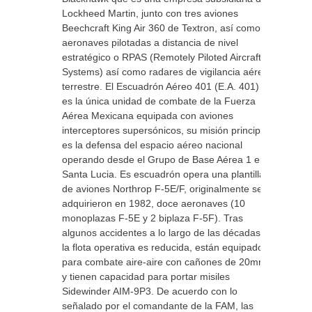
Lockheed Martin, junto con tres aviones
Beechcraft King Air 360 de Textron, así como
aeronaves pilotadas a distancia de nivel
estratégico o RPAS (Remotely Piloted Aircraft
Systems) así como radares de vigilancia aérea
terrestre. El Escuadrón Aéreo 401 (E.A. 401)
es la única unidad de combate de la Fuerza
Aérea Mexicana equipada con aviones
interceptores supersónicos, su misión principal
es la defensa del espacio aéreo nacional
operando desde el Grupo de Base Aérea 1 en
Santa Lucia. Es escuadrón opera una plantilla
de aviones Northrop F-5E/F, originalmente se
adquirieron en 1982, doce aeronaves (10
monoplazas F-5E y 2 biplaza F-5F). Tras
algunos accidentes a lo largo de las décadas,
la flota operativa es reducida, están equipados
para combate aire-aire con cañones de 20mm
y tienen capacidad para portar misiles
Sidewinder AIM-9P3. De acuerdo con lo
señalado por el comandante de la FAM, las