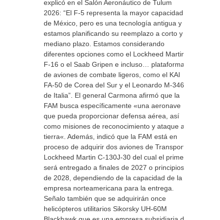
explicó en el Salón Aeronáutico de Tulum
2026: “El F-5 representa la mayor capacidad
de México, pero es una tecnología antigua y
estamos planificando su reemplazo a corto y
mediano plazo. Estamos considerando
diferentes opciones como el Lockheed Martin
F-16 o el Saab Gripen e incluso… plataformas
de aviones de combate ligeros, como el KAI
FA-50 de Corea del Sur y el Leonardo M-346
de Italia”. El general Carmona afirmó que la
FAM busca específicamente «una aeronave
que pueda proporcionar defensa aérea, así
como misiones de reconocimiento y ataque a
tierra«. Además, indicó que la FAM está en
proceso de adquirir dos aviones de Transporte
Lockheed Martin C-130J-30 del cual el primero
será entregado a finales de 2027 o principios
de 2028, dependiendo de la capacidad de la
empresa norteamericana para la entrega.
Señalo también que se adquirirán once
helicópteros utilitarios Sikorsky UH-60M
Blackhawk que es una empresa subsidiaria de