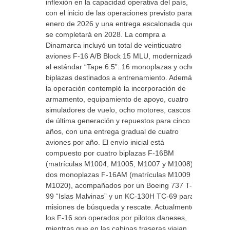
inflexión en la capacidad operativa del país,
con el inicio de las operaciones previsto para
enero de 2026 y una entrega escalonada que
se completará en 2028. La compra a
Dinamarca incluyó un total de veinticuatro
aviones F-16 A/B Block 15 MLU, modernizados
al estándar “Tape 6.5”: 16 monoplazas y ocho
biplazas destinados a entrenamiento. Además,
la operación contempló la incorporación de
armamento, equipamiento de apoyo, cuatro
simuladores de vuelo, ocho motores, cascos
de última generación y repuestos para cinco
años, con una entrega gradual de cuatro
aviones por año. El envío inicial está
compuesto por cuatro biplazas F-16BM
(matrículas M1004, M1005, M1007 y M1008) y
dos monoplazas F-16AM (matrículas M1009 y
M1020), acompañados por un Boeing 737 T-
99 “Islas Malvinas” y un KC-130H TC-69 para
misiones de búsqueda y rescate. Actualmente,
los F-16 son operados por pilotos daneses,
mientras que en las cabinas traseras viajan