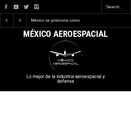
La industria naval mexicana
La mayor lección
construirá 32 BUQUES para
tecnológica que dejó e
la Armada de México
Mundial 2026 ocurrió 
MÉXICO AEROESPACIAL
aeropuertos
Lo mejor de la industria aeroespacial y
defensa