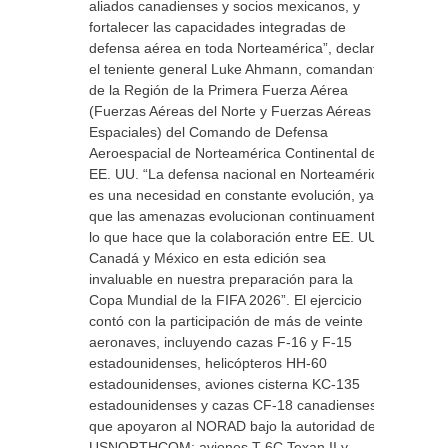
aliados canadienses y socios mexicanos, y
fortalecer las capacidades integradas de
defensa aérea en toda Norteamérica”, declaró
el teniente general Luke Ahmann, comandante
de la Región de la Primera Fuerza Aérea
(Fuerzas Aéreas del Norte y Fuerzas Aéreas
Espaciales) del Comando de Defensa
Aeroespacial de Norteamérica Continental de
EE. UU. “La defensa nacional en Norteamérica
es una necesidad en constante evolución, ya
que las amenazas evolucionan continuamente,
lo que hace que la colaboración entre EE. UU.,
Canadá y México en esta edición sea
invaluable en nuestra preparación para la
Copa Mundial de la FIFA 2026”. El ejercicio
contó con la participación de más de veinte
aeronaves, incluyendo cazas F-16 y F-15
estadounidenses, helicópteros HH-60
estadounidenses, aviones cisterna KC-135
estadounidenses y cazas CF-18 canadienses
que apoyaron al NORAD bajo la autoridad del
USNORTHCOM; aviones T-6C Texan II y