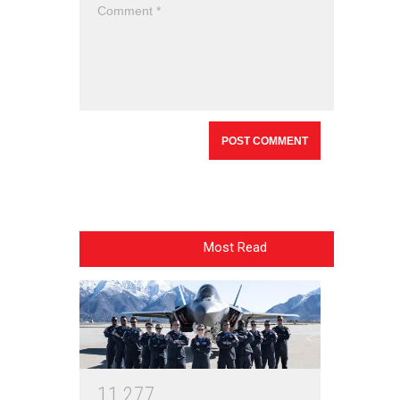
Most Read
1
1
2
7
7