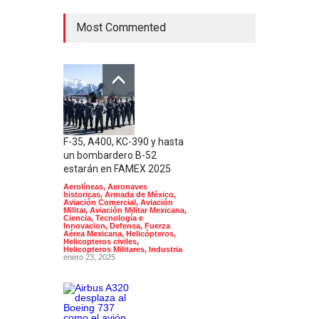
Most Commented
F-35, A400, KC-390 y hasta
un bombardero B-52
estarán en FAMEX 2025
Aerolíneas
,
Aeronaves
historicas
,
Armada de México
,
Aviación Comercial
,
Aviación
Militar
,
Aviación Militar Mexicana
,
Ciencia, Tecnología e
Innovacion
,
Defensa
,
Fuerza
Aérea Mexicana
,
Helicópteros
,
Helicopteros civiles
,
Helicopteros Militares
,
Industria
enero 23, 2025