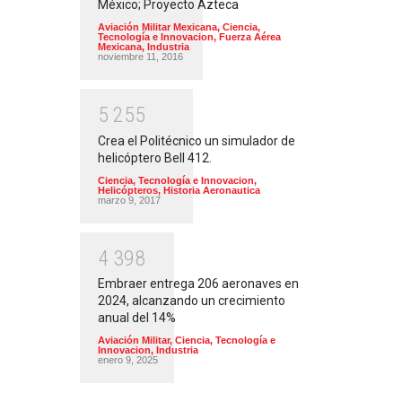
México; Proyecto Azteca
Aviación Militar Mexicana
,
Ciencia,
Tecnología e Innovacion
,
Fuerza Aérea
Mexicana
,
Industria
noviembre 11, 2016
5
2
5
5
Crea el Politécnico un simulador de
helicóptero Bell 412.
Ciencia, Tecnología e Innovacion
,
Helicópteros
,
Historia Aeronautica
marzo 9, 2017
4
3
9
8
Embraer entrega 206 aeronaves en
2024, alcanzando un crecimiento
anual del 14%
Aviación Militar
,
Ciencia, Tecnología e
Innovacion
,
Industria
enero 9, 2025