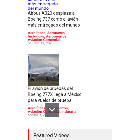
Airbus A320 desplaza al
Boeing 737 como el avión
más entregado del mundo
Aerolíneas
,
Aeronaves
historicas
,
Aeropuertos
,
Aviación Comercial
octubre 13, 2025
El avión de pruebas del
Boeing 777X llega a México
para vuelos de prueba
Aerolíneas
,
Aeropuertos
,
Aviación Comercial
,
Industria
agosto 3, 2024
Featured Videos