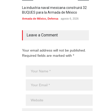
La industria naval mexicana construirá 32
Entr
BUQUES para la Armada de México
130J
Armada de México
,
Defensa
agosto 6, 2026
Aviac
Leave a Comment
Your email address will not be published.
Required fields are marked with *