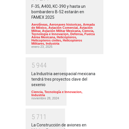
F-35, A400, KC-390 y hasta un
bombardero B-52 estarán en
FAMEX 2025
Aerolíneas
,
Aeronaves historicas
,
Armada
de México
,
Aviación Comercial
,
Aviación
Militar
,
Aviación Militar Mexicana
,
Ciencia,
Tecnología e Innovacion
,
Defensa
,
Fuerza
Aérea Mexicana
,
Helicópteros
,
Helicopteros civiles
,
Helicopteros
Militares
,
Industria
enero 23, 2025
5
9
4
4
La Industria aeroespacial mexicana
tendrá tres proyectos clave del
sexenio
Ciencia, Tecnología e Innovacion
,
Industria
noviembre 28, 2024
5
7
1
1
La Construcción de aviones en