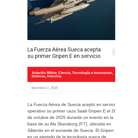
La Fuerza Aérea Sueca acepta
0
su primer Gripen E en servicio
Aviación Militar
,
Ciencia, Tecnología e Innovacion
,
Defensa
,
Industria
diciembre 2, 2025
La Fuerza Aérea de Suecia aceptó en servicio
operativo su primer caza Saab Gripen E el 20
de octubre de 2025 durante un evento en la
base de su Ala Skaraborg (F7), ubicada en
Såtenäs en el suroeste de Suecia. El Gripen E
es un ejemplo de la tecnología sueca de