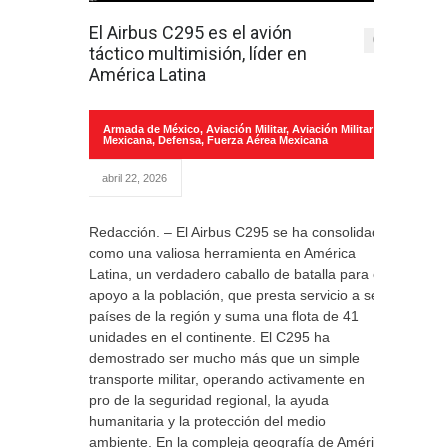
El Airbus C295 es el avión
0
táctico multimisión, líder en
América Latina
Armada de México
,
Aviación Militar
,
Aviación Militar
Mexicana
,
Defensa
,
Fuerza Aérea Mexicana
abril 22, 2026
Redacción. – El Airbus C295 se ha consolidado
como una valiosa herramienta en América
Latina, un verdadero caballo de batalla para el
apoyo a la población, que presta servicio a seis
países de la región y suma una flota de 41
unidades en el continente. El C295 ha
demostrado ser mucho más que un simple
transporte militar, operando activamente en
pro de la seguridad regional, la ayuda
humanitaria y la protección del medio
ambiente. En la compleja geografía de América