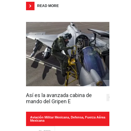
READ MORE
Así es la avanzada cabina de
0
mando del Gripen E
Aviación Militar Mexicana
,
Defensa
,
Fuerza Aérea
Mexicana