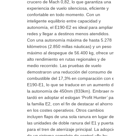
crucero de Mach 0,82, lo que garantiza una
experiencia de vuelo silenciosa, eficiente y
confortable en todo momento. Con un
inteligente equilibrio entre capacidad y
autonomía, el E190-E2 es ideal para ampliar
redes y llegar a destinos menos atendidos.
Con una autonomía máxima de hasta 5.278
kilómetros (2.850 millas náuticas) y un peso
máximo al despegue de 56.400 kg, ofrece un
alto rendimiento en rutas regionales y de
medio recorrido. Las pruebas de vuelo
demostraron una reducción del consumo de
combustible del 17,3% en comparación con el
E190-E1, lo que se traduce en un aumento de
la autonomía de 450nm (833km). Embraer no
tardó en adoptar el eslogan ‘Profit Hunter’ para
la familia E2, con el fin de destacar el ahorro
en los costes operativos. Otros cambios
incluyen flaps de una sola ranura en lugar de
las unidades de doble ranura del E1 y puertas
para el tren de aterrizaje principal. La adopción
de un sistema completo de control «fly-by-