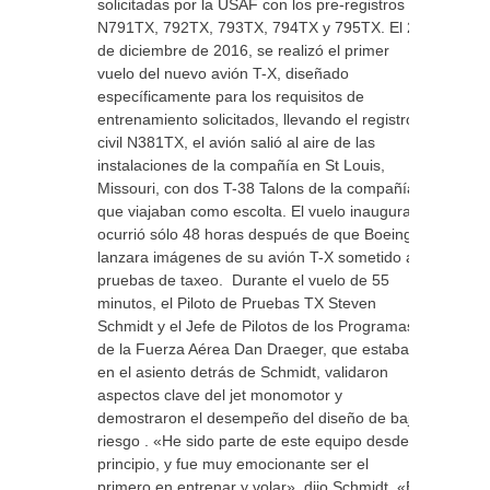
solicitadas por la USAF con los pre-registros
N791TX, 792TX, 793TX, 794TX y 795TX. El 20
de diciembre de 2016, se realizó el primer
vuelo del nuevo avión T-X, diseñado
específicamente para los requisitos de
entrenamiento solicitados, llevando el registro
civil N381TX, el avión salió al aire de las
instalaciones de la compañía en St Louis,
Missouri, con dos T-38 Talons de la compañía
que viajaban como escolta. El vuelo inaugural
ocurrió sólo 48 horas después de que Boeing
lanzara imágenes de su avión T-X sometido a
pruebas de taxeo. Durante el vuelo de 55
minutos, el Piloto de Pruebas TX Steven
Schmidt y el Jefe de Pilotos de los Programas
de la Fuerza Aérea Dan Draeger, que estaba
en el asiento detrás de Schmidt, validaron
aspectos clave del jet monomotor y
demostraron el desempeño del diseño de bajo
riesgo . «He sido parte de este equipo desde el
principio, y fue muy emocionante ser el
primero en entrenar y volar», dijo Schmidt. «El