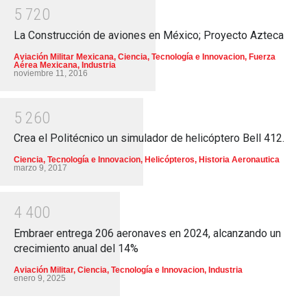
5
7
2
0
La Construcción de aviones en México; Proyecto Azteca
Aviación Militar Mexicana
,
Ciencia, Tecnología e Innovacion
,
Fuerza
Aérea Mexicana
,
Industria
noviembre 11, 2016
5
2
6
0
Crea el Politécnico un simulador de helicóptero Bell 412.
Ciencia, Tecnología e Innovacion
,
Helicópteros
,
Historia Aeronautica
marzo 9, 2017
4
4
0
0
Embraer entrega 206 aeronaves en 2024, alcanzando un
crecimiento anual del 14%
Aviación Militar
,
Ciencia, Tecnología e Innovacion
,
Industria
enero 9, 2025