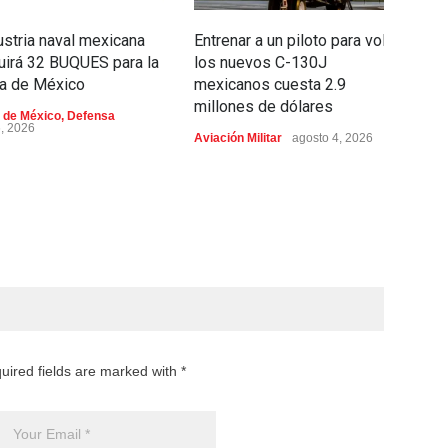
ustria naval mexicana
Entrenar a un piloto para volar
C
uirá 32 BUQUES para la
los nuevos C-130J
e
a de México
mexicanos cuesta 2.9
c
millones de dólares
i
 de México
,
Defensa
p
6, 2026
Aviación Militar
agosto 4, 2026
Ae
ag
uired fields are marked with *