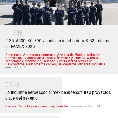
1
1
2
8
8
F-35, A400, KC-390 y hasta un bombardero B-52 estarán
en FAMEX 2025
Aerolíneas
,
Aeronaves historicas
,
Armada de México
,
Aviación
Comercial
,
Aviación Militar
,
Aviación Militar Mexicana
,
Ciencia,
Tecnología e Innovacion
,
Defensa
,
Fuerza Aérea Mexicana
,
Helicópteros
,
Helicopteros civiles
,
Helicopteros Militares
,
Industria
enero 23, 2025
5
9
4
8
La Industria aeroespacial mexicana tendrá tres proyectos
clave del sexenio
Ciencia, Tecnología e Innovacion
,
Industria
noviembre 28, 2024