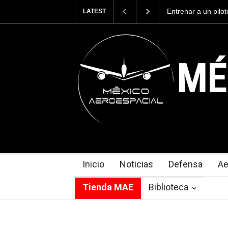
México se posicion
LATEST
del mundo, al supe
exportaciones en e
MÉ
Inicio
Noticias
Defensa
Ae
Tienda MAE
Biblioteca