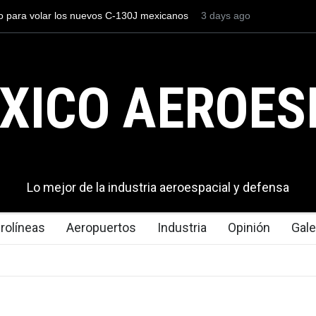
a como el cuarto exportador aeroespacial
about 23 hours ago
La industria naval mex
rar los 13,600 millones de dólares en
Armada de México
l 2025.
XICO AEROES
Lo mejor de la industria aeroespacial y defensa
rolíneas
Aeropuertos
Industria
Opinión
Gale