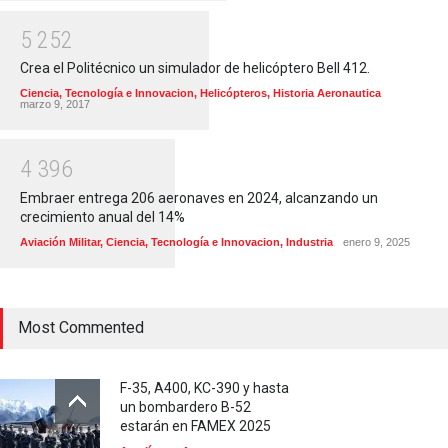
5
2
5
2
Crea el Politécnico un simulador de helicóptero Bell 412.
Ciencia, Tecnología e Innovacion
,
Helicópteros
,
Historia Aeronautica
marzo 9, 2017
4
3
9
6
Embraer entrega 206 aeronaves en 2024, alcanzando un
crecimiento anual del 14%
Aviación Militar
,
Ciencia, Tecnología e Innovacion
,
Industria
enero 9, 2025
Most Commented
F-35, A400, KC-390 y hasta
un bombardero B-52
estarán en FAMEX 2025