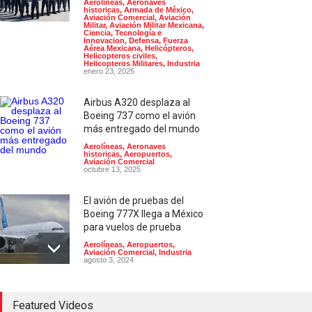
Aerolíneas
,
Aeronaves
historicas
,
Armada de México
,
Aviación Comercial
,
Aviación
Militar
,
Aviación Militar Mexicana
,
Ciencia, Tecnología e
Innovacion
,
Defensa
,
Fuerza
Aérea Mexicana
,
Helicópteros
,
Helicopteros civiles
,
Helicopteros Militares
,
Industria
enero 23, 2025
Airbus A320 desplaza al
Boeing 737 como el avión
más entregado del mundo
Aerolíneas
,
Aeronaves
historicas
,
Aeropuertos
,
Aviación Comercial
octubre 13, 2025
El avión de pruebas del
Boeing 777X llega a México
para vuelos de prueba
Aerolíneas
,
Aeropuertos
,
Aviación Comercial
,
Industria
agosto 3, 2024
Concorde; el avión
Featured Videos
supersónico que venía a