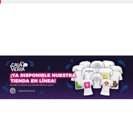
México
Aerolíneas
,
Aeronaves
historicas
,
Aeropuertos
octubre 16, 2024
La AFAC autoriza que el
AICM pase de 43 a 44
operaciones por hora
Aerolíneas
,
Aeropuertos
mayo 27, 2025