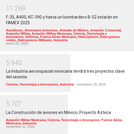
1
1
2
6
9
F-35, A400, KC-390 y hasta un bombardero B-52 estarán en
FAMEX 2025
Aerolíneas
,
Aeronaves historicas
,
Armada de México
,
Aviación Comercial
,
Aviación Militar
,
Aviación Militar Mexicana
,
Ciencia, Tecnología e
Innovacion
,
Defensa
,
Fuerza Aérea Mexicana
,
Helicópteros
,
Helicopteros
civiles
,
Helicopteros Militares
,
Industria
enero 23, 2025
5
9
4
0
La Industria aeroespacial mexicana tendrá tres proyectos clave
del sexenio
Ciencia, Tecnología e Innovacion
,
Industria
noviembre 28, 2024
5
7
0
7
La Construcción de aviones en México; Proyecto Azteca
Aviación Militar Mexicana
,
Ciencia, Tecnología e Innovacion
,
Fuerza Aérea
Mexicana
,
Industria
noviembre 11, 2016